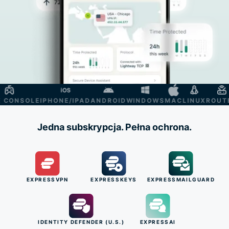
ONSOLE
IPHONE/IPAD
ANDROID
WINDOWS
MAC
LINUX
ROUTER
Jedna subskrypcja. Pełna ochrona.
EXPRESSVPN
EXPRESSKEYS
EXPRESSMAILGUARD
IDENTITY DEFENDER (U.S.)
EXPRESSAI