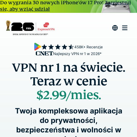
Do wygrania 30 nowych iPhone'ów 17 Pro!
Zarejestruj
się, aby wziąć udział
458K+ Recenzje
Najlepszy VPN nr 1 w 2026*
VPN nr 1 na świecie.
Teraz w cenie
$2.99
/mies.
Twoja kompleksowa aplikacja
do prywatności,
bezpieczeństwa i wolności w