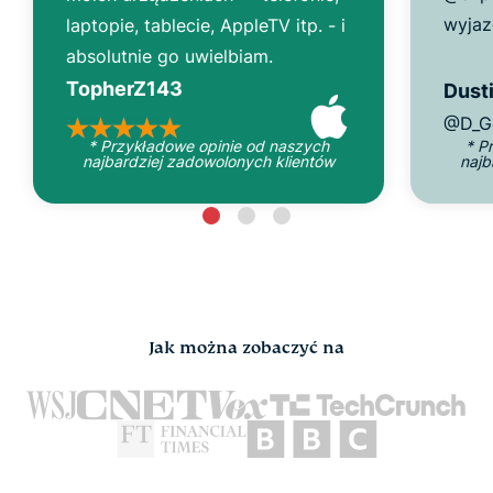
wyjaz
laptopie, tablecie, AppleTV itp. - i
absolutnie go uwielbiam.
TopherZ143
Dusti
@D_G
* Przykładowe opinie od naszych
* P
najbardziej zadowolonych klientów
najb
Jak można zobaczyć na