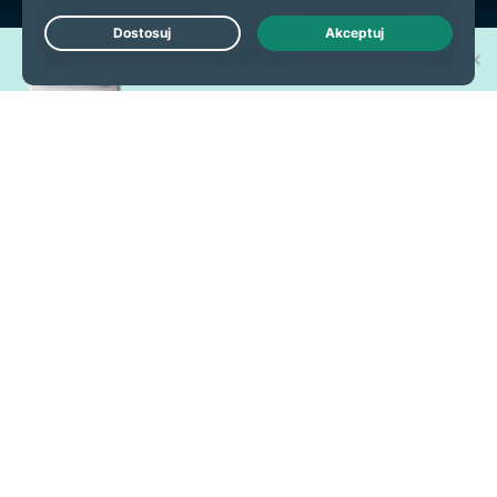
Wygraj jeden z 30 nowych
Live Chat
iPhone'ów 17 Pro!