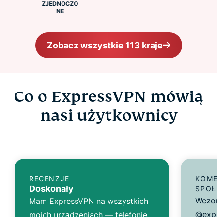
ZJEDNOCZO
NE
Zobacz wszystkie 113 kraje
Co o ExpressVPN mówią
nasi użytkownicy
RECENZJE
KOME
Doskonały
SPOŁ
Wczor
Mam ExpressVPN na wszystkich
@expr
moich urządzeniach — telefonie,