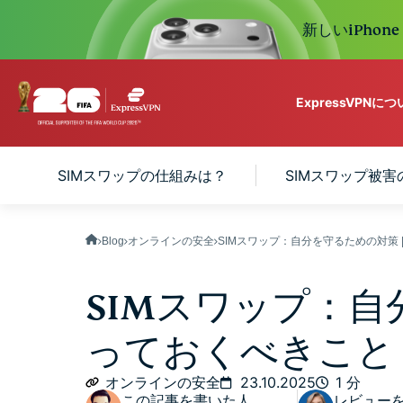
新しいiPhon
ExpressVPNに
ExpressVPN for Teams
SIMスワップの仕組みは？
SIMスワップ被害
VPN protection for grow
to deploy, simple to man
scale.
Blog
オンラインの安全
SIMスワップ：自分を守るための対策 | E
SIMスワップ：
っておくべきこと
オンラインの安全
23.10.2025
1 分
この記事を書いた人
レビュー