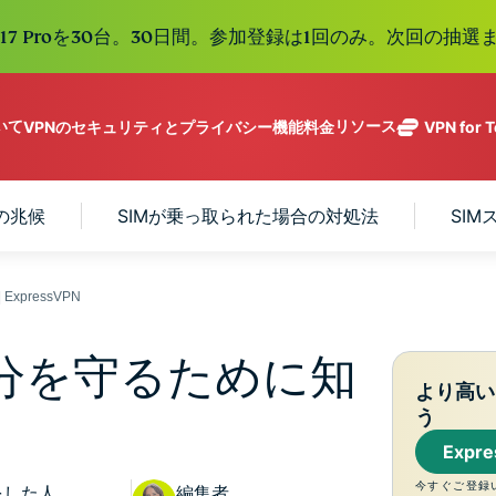
e 17 Proを30台。30日間。参加登録は1回のみ。次回の抽選ま
ついて
リソース
VPNのセキュリティとプライバシー機能
料金
VPN for 
ExpressVPN
業界をリード
Get fast, secure
ExpressMailGuard
する超高速
ノーログポリシー]
Windows
VPNとは
の兆候
SIMが乗っ取られた場合の対処法
SI
新機能
ing teams. Easy
受信トレイと個人情
VPN。113か
複数のデバイスで利用
MacOS
初心者向けVPN
新機能
age, built to
報を守るプライベー
国のセキュア
オンラインサービスに安全にアクセス
Linux
VPNの使い方
新機能
トメールリレーサー
holiday.
なサーバーを
すべての機能を見る
VPN暗号化の仕
ビス。
eSIM
xpressVPN
備えていま
150以上の
す。
と地域で使
ExpressAI
自分を守るために知
る無料eSI
1つのサブスクリプシ
機密コンピュ
より高い
張中のツール群を利用
ーティングを
う
ExpressKeys
採用した、プ
ルライフを向上させま
安全なパスワ
Expr
ライバシー重
ード管理や多
視のインテリ
すべての製品を見る
今すぐご登録
をした人
要素認証な
編集者