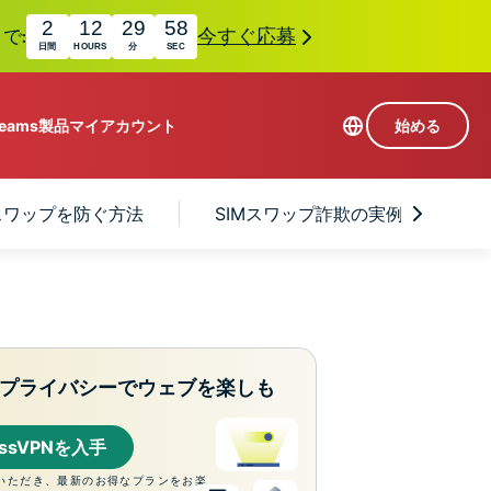
2
12
29
57
で:
今すぐ応募
日間
HOURS
分
SEC
Teams
製品
マイアカウント
始める
113か国のサーバー
Mスワップを防ぐ方法
SIMスワップ詐欺の実例とその影響
Intego
高速VPN
Award-
ゲーミング向けVPN
com
winning
組み
ExpressVPNについて
macOS
国
antivirus,
え
firewall,
M。
ョンで、プライバシーとセキュリティを強化する拡
system tools,
プライバシーでウェブを楽しも
できます。これらはシームレスに連携し、デジタ
and more.
す。
essVPNを入手
いただき、最新のお得なプランをお楽