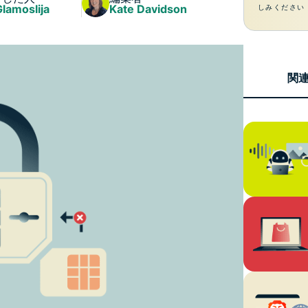
ジェンスを実
Glamoslija
Kate Davidson
しみください
ど。
現する初のコ
ンシューマー
向けAI。
Identity
関
Defender
ID保護・監
視・データ削
除を備えた強
力なツール
群。