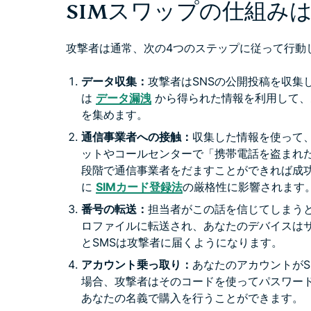
SIMスワップの仕組み
攻撃者は通常、次の4つのステップに従って行動
データ収集：
攻撃者はSNSの公開投稿を収集
は
データ漏洩
から得られた情報を利用して、
を集めます。
通信事業者への接触：
収集した情報を使って
ットやコールセンターで「携帯電話を盗まれた
段階で通信事業者をだますことができれば成
に
SIMカード登録法
の厳格性に影響されます
番号の転送：
担当者がこの話を信じてしまうと
ロファイルに転送され、あなたのデバイスは
とSMSは攻撃者に届くようになります。
アカウント乗っ取り：
あなたのアカウントがS
場合、攻撃者はそのコードを使ってパスワー
あなたの名義で購入を行うことができます。