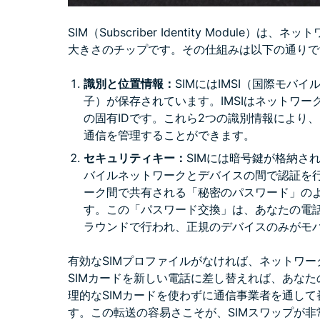
SIM（Subscriber Identity Modul
大きさのチップです。その仕組みは以下の通りで
識別と位置情報：
SIMにはIMSI（国際モバ
子）が保存されています。IMSIはネットワーク
の固有IDです。これら2つの識別情報により
通信を管理することができます。
セキュリティキー：
SIMには暗号鍵が格納さ
バイルネットワークとデバイスの間で認証を行
ーク間で共有される「秘密のパスワード」の
す。この「パスワード交換」は、あなたの電
ラウンドで行われ、正規のデバイスのみがモ
有効なSIMプロファイルがなければ、ネットワー
SIMカードを新しい電話に差し替えれば、あなた
理的なSIMカードを使わずに通信事業者を通し
す。この転送の容易さこそが、SIMスワップが