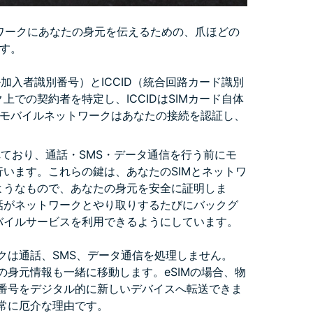
e）は、ネットワークにあなたの身元を伝えるための、爪ほどの
す。
イル加入者識別番号）とICCID（統合回路カード識別
上での契約者を特定し、ICCIDはSIMカード自体
、モバイルネットワークはあなたの接続を認証し、
れており、通話・SMS・データ通信を行う前にモ
います。これらの鍵は、あなたのSIMとネットワ
ようなもので、あなたの身元を安全に証明しま
話がネットワークとやり取りするたびにバックグ
バイルサービスを利用できるようにしています。
クは通話、SMS、データ通信を処理しません。
の身元情報も一緒に移動します。eSIMの場合、物
て番号をデジタル的に新しいデバイスへ転送できま
非常に厄介な理由です。