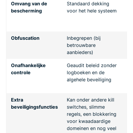
Omvang van de
Standaard dekking
El
bescherming
voor het hele systeem
h
w
ge
Obfuscation
Inbegrepen (bij
Me
betrouwbare
a
aanbieders)
Onafhankelijke
Geaudit beleid zonder
Z
controle
logboeken en de
algehele beveiliging
Extra
Kan onder andere kill
Ko
beveiligingsfuncties
switches, slimme
vo
regels, een blokkering
ex
voor kwaadaardige
in
domeinen en nog veel