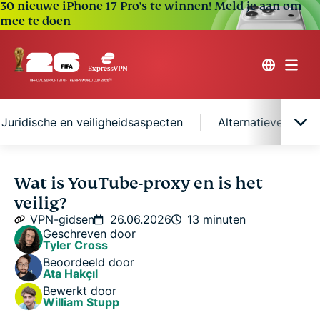
30 nieuwe iPhone 17 Pro's te winnen!
Meld je aan om
mee te doen
Juridische en veiligheidsaspecten
Alternatieven voo
Wat is YouTube-proxy?
Wat is YouTube-proxy en is het
veilig?
Andere soorten proxy’s
VPN-gidsen
26.06.2026
13 minuten
Geschreven door
Tyler Cross
Juridische en veiligheidsaspecten
Beoordeeld door
Ata Hakçıl
Bewerkt door
Alternatieven voor VPN’s en YouTube-proxy's
William Stupp