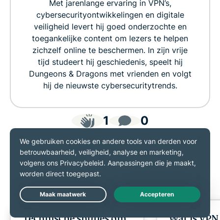
Met jarenlange ervaring in VPN’s,
cybersecurityontwikkelingen en digitale
veiligheid levert hij goed onderzochte en
toegankelijke content om lezers te helpen
zichzelf online te beschermen. In zijn vrije
tijd studeert hij geschiedenis, speelt hij
Dungeons & Dragons met vrienden en volgt
hij de nieuwste cybersecuritytrends.
1
0
GERELATEERD
MEER VAN DEZE
BERICHT
SCHRIJVER
Live Chat
Technische snufjes om
Wat is VPN