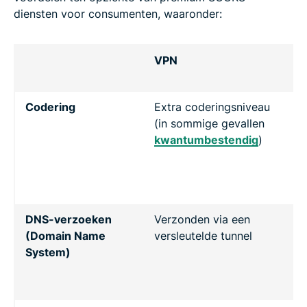
diensten voor consumenten, waaronder:
VPN
S
Codering
Extra coderingsniveau
G
(in sommige gevallen
t
kwantumbestendig
)
(n
m
n
ve
DNS-verzoeken
Verzonden via een
W
(Domain Name
versleutelde tunnel
st
System)
n
ve
v