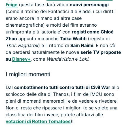
Feige
questa fase darà vita a
nuovi
personaggi
(come il ritorno dei Fantastici 4 e Blade, i cui diritti
erano ancora in mano ad altre case
cinematografiche) e molti dei film avranno
un'impronta più ‘autoriale’ con
registi come Chloé
Zhao
appunto ma anche
Taika Waititi
(regista di
Thor: Ragnarok
) e il ritorno di
Sam Raimi
. E non c’è
da perdersi naturalmente le nuove
serie TV proposte
su
Disney+
, come
WandaVision
e
Loki
.
I migliori momenti
Dal
combattimento tutti contro tutti di Civil War
allo
schiocco delle dita di Thanos, i film dell’MCU sono
pieni di momenti memorabili e da vedere e rivedere!
Non ci resta che ripassare i migliori (e se volete una
classifica dei film invece, potete affidarvi alle
votazioni di Rotten Tomatoes
)!