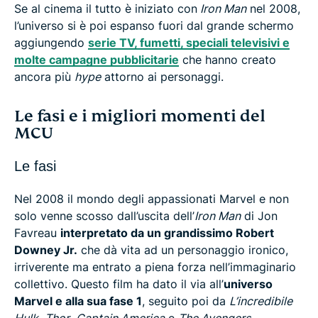
Se al cinema il tutto è iniziato con
Iron Man
nel 2008,
l’universo si è poi espanso fuori dal grande schermo
aggiungendo
serie TV, fumetti, speciali televisivi e
molte campagne pubblicitarie
che hanno creato
ancora più
hype
attorno ai personaggi.
Le fasi e i migliori momenti del
MCU
Le fasi
Nel 2008 il mondo degli appassionati Marvel e non
solo venne scosso dall’uscita dell’
Iron Man
di Jon
Favreau
interpretato da un grandissimo Robert
Downey Jr.
che dà vita ad un personaggio ironico,
irriverente ma entrato a piena forza nell’immaginario
collettivo. Questo film ha dato il via all’
universo
Marvel e alla sua fase 1
, seguito poi da
L’incredibile
Hulk
,
Thor
,
Captain America
e
The Avengers
.