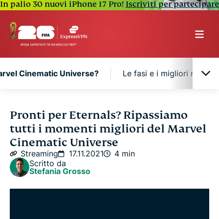
In palio 30 nuovi iPhone 17 Pro!
Iscriviti per partecipare
Marvel Cinematic Universe?
Le fasi e i migliori mome
Cos'è l’MCU, il Marvel Cinematic Universe?
Pronti per Eternals? Ripassiamo
tutti i momenti migliori del Marvel
Le fasi e i migliori momenti del MCU
Cinematic Universe
Streaming
17.11.2021
4 min
Scritto da
Stefania Grosso