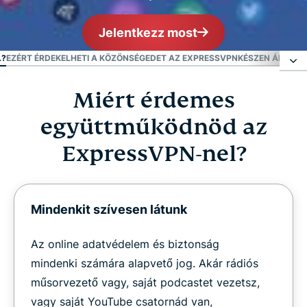
Jelentkezz most
L?
EZÉRT ÉRDEKELHETI A KÖZÖNSÉGEDET AZ EXPRESSVPN
KÉSZEN ÁLLSZ 
Miért érdemes
Miért érdemes együttműködnöd az ExpressVPN-
nel?
együttműködnöd az
ExpressVPN-nel?
Ezért érdekelheti a közönségedet az ExpressVPN
Készen állsz arra, hogy együttműködj az
Mindenkit szívesen látunk
ExpressVPN-nel?
Az online adatvédelem és biztonság
mindenki számára alapvető jog. Akár rádiós
műsorvezető vagy, saját podcastet vezetsz,
vagy saját YouTube csatornád van,