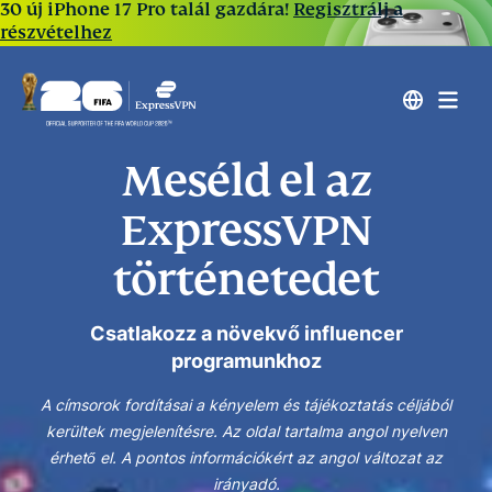
30 új iPhone 17 Pro talál gazdára!
Regisztrálj a
részvételhez
Meséld el az
ExpressVPN
történetedet
Csatlakozz a növekvő influencer
programunkhoz
A címsorok fordításai a kényelem és tájékoztatás céljából
kerültek megjelenítésre. Az oldal tartalma angol nyelven
érhető el. A pontos információkért az angol változat az
irányadó.