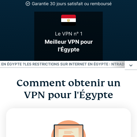
Garantie 30 jours satisfait ou remboursé
Le VPN n° 1
Meilleur VPN pour
l'Égypte
 EN ÉGYPTE ?
LES RESTRICTIONS SUR INTERNET EN ÉGYPTE : NTRA
DÉCOUV
Comment obtenir un
Comment obtenir un VPN pour l'Égypte
VPN pour l'Égypte
Pourquoi utiliser un serveur VPN situé en Égypte ?
Téléchargez un VPN pour l'Égypte sur tous vos
appareils