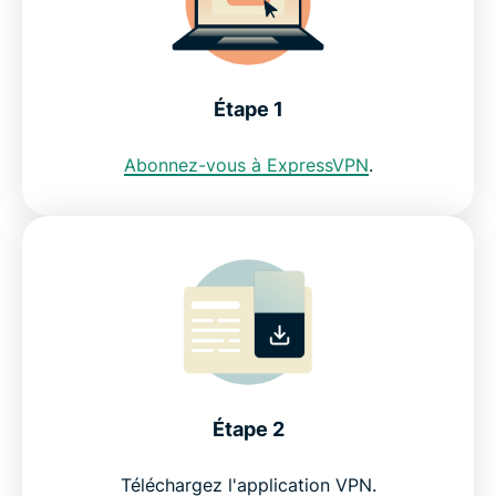
Puis-je utiliser un VPN gratuit pour obtenir une
adresse IP située en Égypte ?
Étape 1
Les restrictions sur internet en Égypte : NTRA
Abonnez-vous à ExpressVPN
.
Découvrez pourquoi ExpressVPN est le meilleur
VPN pour l'Égypte
FAQ : L'utilisation d'un VPN pour l'Égypte
ExpressVPN pour tous les pays
Étape 2
Découvrez pourquoi les utilisateurs de VPN en
Égypte adorent ExpressVPN
Téléchargez l'application VPN.