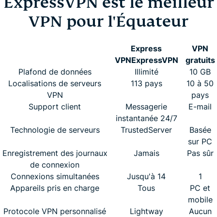
ExpressVPN est le meilleur
VPN pour l'Équateur
Express
VPN
VPN
ExpressVPN
gratuits
Plafond de données
Illimité
10 GB
Localisations de serveurs
113 pays
10 à 50
VPN
pays
Support client
Messagerie
E-mail
instantanée 24/7
Technologie de serveurs
TrustedServer
Basée
sur PC
Enregistrement des journaux
Jamais
Pas sûr
de connexion
Connexions simultanées
Jusqu'à 14
1
Appareils pris en charge
Tous
PC et
mobile
Protocole VPN personnalisé
Lightway
Aucun