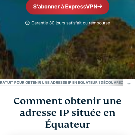
S'abonner à ExpressVPN
Garantie 30 jours satisfait ou remboursé
Le VPN n° 1
Meilleur VPN pour
l'Équateur
RATUIT POUR OBTENIR UNE ADRESSE IP EN EQUATEUR ?
DÉCOUVREZ POURQ
Comment obtenir une
Comment obtenir une adresse IP située en
Équateur
adresse IP située en
Équateur
Pourquoi utiliser un serveur VPN en Équateur