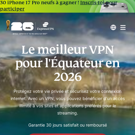
30 iPhone 17 Pro neufs à gagner !
Inscris-toi pour
participer
Le meilleur VPN
pour l'Équateur en
2026
Protégez votre vie privée et sécurisez votre connexion
internet. Avec un VPN, vous pouvez bénéficier d'un accès
illimité à vos sites et applications préférés pour le
streaming.
Garantie 30 jours satisfait ou remboursé