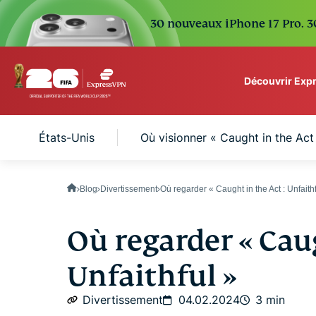
30 nouveaux iPhone 17 Pro. 30
Découvrir Exp
ExpressVPN for Teams
gne aux États-Unis
Où visionner « Caught in the Act
VPN protection for grow
to deploy, simple to man
scale.
Blog
Divertissement
Où regarder « Caught in the Act : Unfait
Où regarder « Caug
Unfaithful »
Divertissement
04.02.2024
3 min