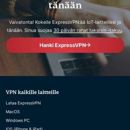
tänään
Vaivatonta! Kokeile ExpressVPN:ää IoT-laitteillesi jo
tänään. Sinua suojaa
30 päivän rahat takaisin -takuu
.
Hanki ExpressVPN
VPN kaikille laitteille
Lataa ExpressVPN
MacOS
Windows PC
iOS (iPhone & iPad)