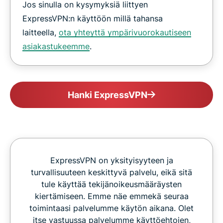
Jos sinulla on kysymyksiä liittyen
ExpressVPN:n käyttöön millä tahansa
laitteella,
ota yhteyttä ympärivuorokautiseen
asiakastukeemme
.
Hanki ExpressVPN
ExpressVPN on yksityisyyteen ja
turvallisuuteen keskittyvä palvelu, eikä sitä
tule käyttää tekijänoikeusmääräysten
kiertämiseen. Emme näe emmekä seuraa
toimintaasi palvelumme käytön aikana. Olet
itse vastuussa palvelumme käyttöehtojen,