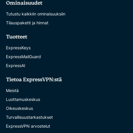
Ominaisuudet
Tutustu kaikkiin ominaisuuksiin
Tilauspaketit ja hinnat
Tuotteet
ExpressKeys
ExpressMailGuard
ExpressAI
Tietoa ExpressVPN:stä
Meistä
Luottamuskeskus
Oikeuskeskus
Turvallisuustarkastukset
ExpressVPN arvostelut