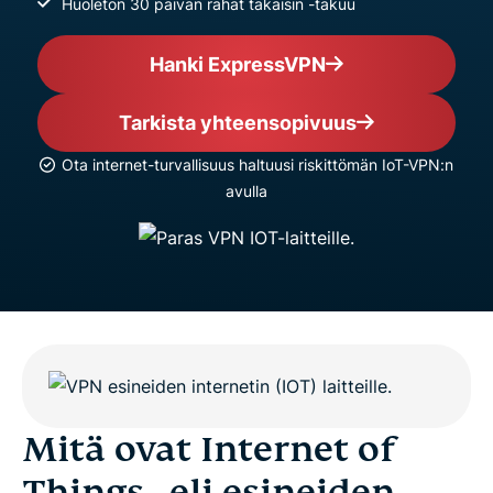
Huoleton 30 päivän rahat takaisin -takuu
Hanki ExpressVPN
Tarkista yhteensopivuus
Ota internet-turvallisuus haltuusi riskittömän IoT-VPN:n
avulla
Mitä ovat Internet of
Things-, eli esineiden