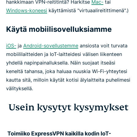
hankkimaan VPN-reititintä? Harkitse
Mac-
tai
Windows-koneesi
käyttämistä "virtuaalireitittimenä".)
Käytä mobiilisovelluksiamme
iOS-
ja
Android-sovellustemme
ansiosta voit turvata
mobiililaitteiden ja IoT-laitteidesi välisen liikenteen
yhdellä napinpainalluksella. Näin suojaat itseäsi
keneltä tahansa, joka haluaa nuuskia Wi-Fi-yhteytesi
kautta sitä, milloin käytät kotisi älylaitteita puhelimesi
välityksellä.
Usein kysytyt kysymykset
Toimiiko ExpressVPN kaikilla kodin IoT-