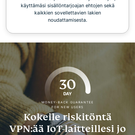
käyttämäsi sisällöntarjoajan ehtojen sekä
kaikkien sovellettavien lakien
noudattamisesta.
30
DAY
MONEY-BACK GUARANTEE
FOR NEW USERS
Kokeile riskitöntä
VPN:ää IoT-laitteillesi jo