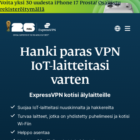
Voita yksi 30 uudesta iPhone 17 Prosta!
Osallistu
rekisteröitymällä
Hanki paras VPN
IoT-laitteitasi
varten
ExpressVPN kotisi älylaitteille
Suojaa IoT-laitteitasi nuuskinnalta ja hakkereilta
Turvaa laitteet, jotka on yhdistetty puhelimeesi ja kotisi
Wi-Fiin
Helppo asentaa