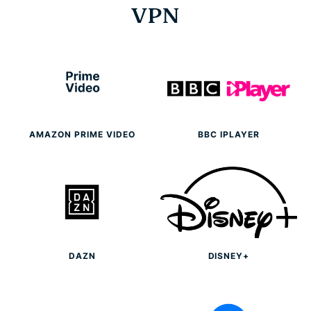
VPN
¿Cómo logra desbloquear páginas web una VPN?
¿Por qué querría desbloquear páginas web?
Desbloquee páginas web en todos sus
dispositivos
AMAZON PRIME VIDEO
BBC IPLAYER
¿Cuáles son las mejores maneras de desbloquear
páginas web?
¿Por qué es ExpressVPN el mejor desbloqueador
de páginas web?
DAZN
DISNEY+
Preguntas frecuentes: cómo desbloquear páginas
web con una VPN