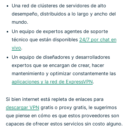
¿Todavía tiene dudas sobre pagar por una VPN?
Una red de clústeres de servidores de alto
desempeño, distribuidos a lo largo y ancho del
Preguntas frecuentes
mundo.
Un equipo de expertos agentes de soporte
Más información acerca de cómo usar una VPN
técnico que están disponibles
24/7 por chat en
vivo
.
Un equipo de diseñadores y desarrolladores
expertos que se encargan de crear, hacer
mantenimiento y optimizar constantemente las
aplicaciones y la red de ExpressVPN
.
Si bien internet está repleta de enlaces para
descargar VPN
gratis o proxy gratis, le sugerimos
que piense en cómo es que estos proveedores son
capaces de ofrecer estos servicios sin costo alguno.