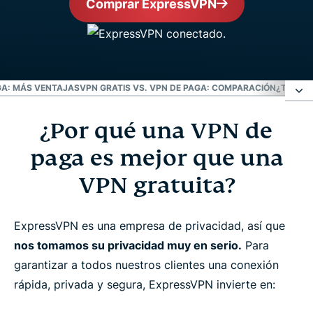
Comprar ExpressVPN
GA: MÁS VENTAJAS
VPN GRATIS VS. VPN DE PAGA: COMPARACIÓN
¿TODAVÍ
¿Por qué una VPN de
¿Por qué una VPN de paga es mejor que una VPN
gratuita?
paga es mejor que una
VPN gratuita?
4 riesgos de los proveedores "gratuitos" de VPN
ExpressVPN es una empresa de privacidad, así que
VPN de paga: más ventajas
nos tomamos su privacidad muy en serio.
Para
garantizar a todos nuestros clientes una conexión
VPN gratis vs. VPN de paga: comparación
rápida, privada y segura, ExpressVPN invierte en: