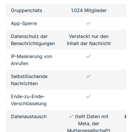
Gruppenchats
1.024 Mitglieder
App-Sperre
✅
✅
Datenschutz der
Versteckt nur den
Ka
Benachrichtigungen
Inhalt der Nachricht
A
IP-Maskierung von
✅
Anrufen
Selbstlöschende
✅
Nachrichten
Ende-zu-Ende-
✅
Verschlüsselung
Datenaustausch
✅ (teilt Daten mit
❌ (
Meta, der
k
Muttergesellschaft)