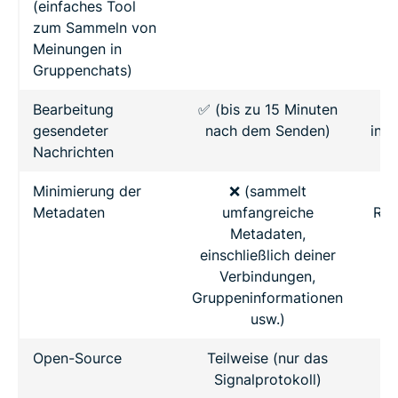
(einfaches Tool
zum Sammeln von
Meinungen in
Gruppenchats)
Bearbeitung
✅ (bis zu 15 Minuten
gesendeter
nach dem Senden)
inn
Nachrichten
Minimierung der
❌ (sammelt
✅
Metadaten
umfangreiche
Reg
Metadaten,
di
einschließlich deiner
Verbindungen,
Gruppeninformationen
usw.)
Open-Source
Teilweise (nur das
✅
Signalprotokoll)
si