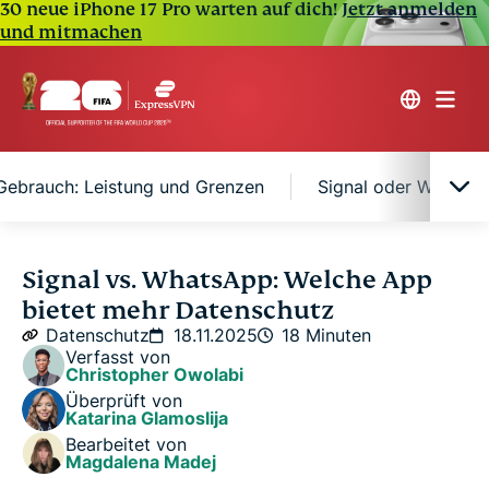
30 neue iPhone 17 Pro warten auf dich!
Jetzt anmelden
und mitmachen
 Gebrauch: Leistung und Grenzen
Signal oder WhatsAp
Signal vs. WhatsApp: Kurzer Überblick
Signal vs. WhatsApp: Welche App
bietet mehr Datenschutz
Privatsphäre und Sicherheit: Welche App macht es
Datenschutz
18.11.2025
18 Minuten
besser?
Verfasst von
Christopher Owolabi
Überprüft von
Alltäglicher Gebrauch: Leistung und Grenzen
Katarina Glamoslija
Bearbeitet von
Magdalena Madej
Signal oder WhatsApp: Welche App passt am