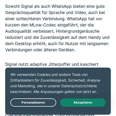
Sowohl Signal als auch WhatsApp bieten eine gute
Gesprächsqualität für Sprache und Video, auch bei
einer schlechteren Verbindung. WhatsApp hat vor
kurzem den MLow-Codec eingeführt, der die
Audioqualität verbessert, Hintergrundgeräusche
reduziert und die Zuverlässigkeit auf dem Handy und
dem Desktop erhöht, auch für Nutzer mit langsamen
Verbindungen oder älteren Geräten.
Signal nutzt adaptive Jitterpuffer und kaschiert
Paketverluste, damit der Ton auch dann flüssig und
natürlich bleibt, wenn die Pakete verspätet oder in
falscher Reihenfolge ankommen. Die
zugrundeliegende Technik ist also etwas anders, aber
das Ergebnis ist ähnlich: klare, private Anrufe, egal
wo du bist.
Live Chat
Geräteübergreifende Synchronisierung