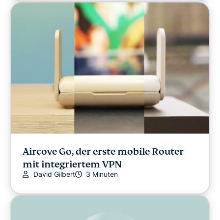
Sonstiges
Datenschutz
Privatsphäre
Streaming
Tipps & Tricks
Aircove Go, der erste mobile Router
mit integriertem VPN
Video
David Gilbert
3 Minuten
VPN-Anleitungen