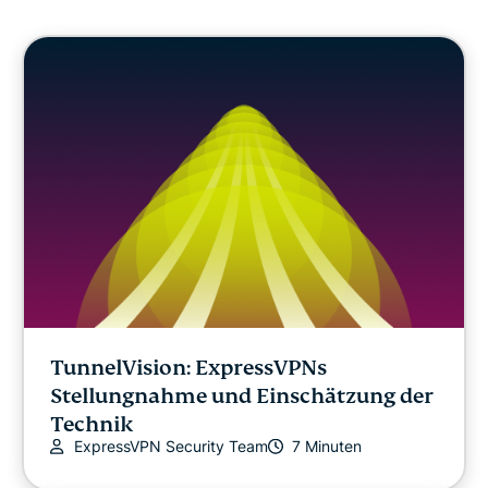
Cybersicherheit
Digitale Freiheit
ExpressVPN for Teams
ExpressVPN News
EMPFOHLEN
Internetfreiheit
TunnelVision: ExpressVPNs
Stellungnahme und Einschätzung der
NEUESTE
Technik
ExpressVPN Security Team
7 Minuten
Online-Sicherheit