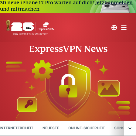
30 neue iPhone 17 Pro warten auf dich!
Jetzt anmelden
und mitmachen
ExpressVPN News
INTERNETFREIHEIT
NEUESTE
ONLINE-SICHERHEIT
SONSTIGES