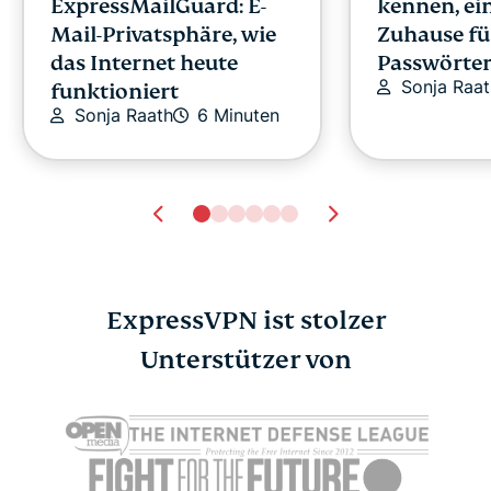
ExpressMailGuard: E-
kennen, ei
Mail-Privatsphäre, wie
Zuhause fü
das Internet heute
Passwörte
Sonja Raat
funktioniert
Sonja Raath
6 Minuten
ExpressVPN ist stolzer
Aircove Go, der erste
Unterstützer von
mobile Router mit
integriertem VPN
David Gilbert
3 Minuten