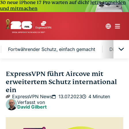
30 neue iPhone 17 Pro warten auf dich!
Jetzt anmelden
und mitmachen
Fortwährender Schutz, einfach gemacht
Die wich
Neue Funktionen für ein sichereres und
ExpressVPN führt Aircove mit
angenehmeres Online-Erlebnis
erweitertem Schutz international
ein
Fortwährender Schutz, einfach gemacht
ExpressVPN News
13.07.2023
4 Minuten
Verfasst von
David Gilbert
Die wichtigsten Funktionen
Digitaler Schutz für Ihr Zuhause, neu definiert