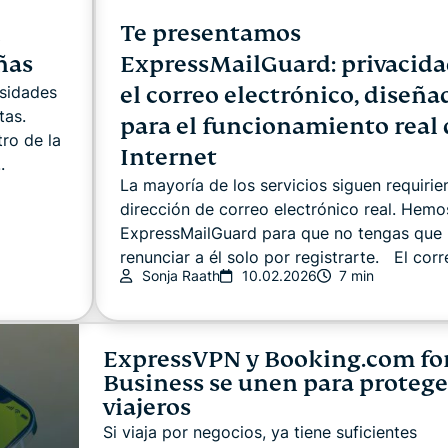
l
Te presentamos
ñas
ExpressMailGuard: privacida
el correo electrónico, diseña
esidades
ntas.
para el funcionamiento real 
ro de la
Internet
.
La mayoría de los servicios siguen requirie
dirección de correo electrónico real. Hem
ExpressMailGuard para que no tengas que
renunciar a él solo por registrarte. El corre
Sonja Raath
10.02.2026
7 min
ExpressVPN y Booking.com fo
Business se unen para proteger
viajeros
Si viaja por negocios, ya tiene suficientes