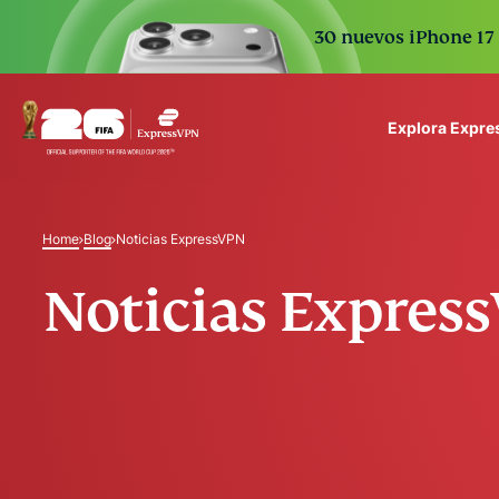
30 nuevos iPhone 17 
Explora Expr
ExpressVPN for Teams
VPN protection for grow
Home
Blog
Noticias ExpressVPN
to deploy, simple to man
scale.
Noticias Expres