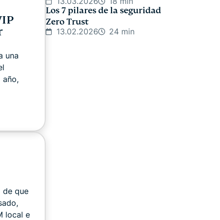
13.03.2026
18 min
Los 7 pilares de la seguridad
VIP
Zero Trust
r
13.02.2026
24 min
a una
el
 año,
a de que
sado,
M local e