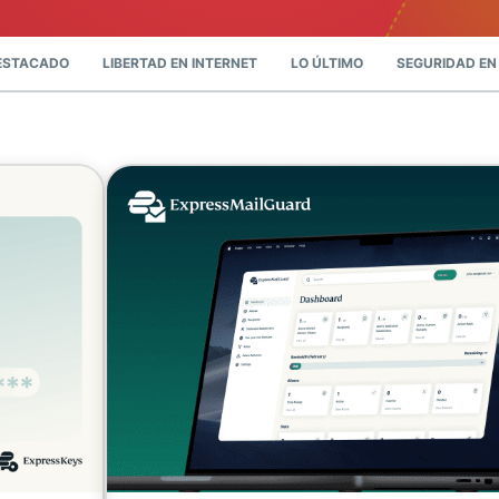
autenticación
confidencial
multifactorial,
para una
etc.
inteligencia
ESTACADO
LIBERTAD EN INTERNET
LO ÚLTIMO
SEGURIDAD EN 
centrada en
la privacidad.
Identity
Defender
Potente
conjunto de
herramientas
de
protección
de identidad,
supervisión y
eliminación
de datos.