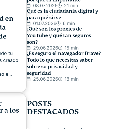
08.07.2026
21 min
Qué es la ciudadanía digital y
d en
para qué sirve
01.07.2026
6 min
da
¿Qué son los proxies de
de
YouTube y qué tan seguros
son?
29.06.2026
15 min
ndo tu
¿Es seguro el navegador Brave?
Todo lo que necesitas saber
os creado
sobre su privacidad y
seguridad
o e...
25.06.2026
18 min
POSTS
r
 a los
DESTACADOS