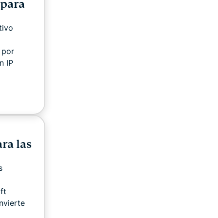
 para
tivo
 por
n IP
ra las
s
ft
nvierte