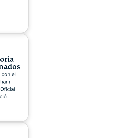
oria
onados
 con el
enham
Oficial
ió...