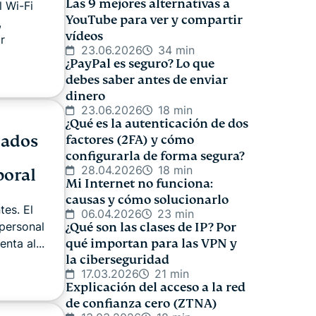
Las 9 mejores alternativas a
 Wi-Fi
YouTube para ver y compartir
,
vídeos
r
23.06.2026
34 min
¿PayPal es seguro? Lo que
debes saber antes de enviar
dinero
23.06.2026
18 min
¿Qué es la autenticación de dos
eados
factores (2FA) y cómo
configurarla de forma segura?
28.04.2026
18 min
boral
Mi Internet no funciona:
causas y cómo solucionarlo
es. El
06.04.2026
23 min
personal
¿Qué son las clases de IP? Por
nta al...
qué importan para las VPN y
la ciberseguridad
17.03.2026
21 min
Explicación del acceso a la red
de confianza cero (ZTNA)