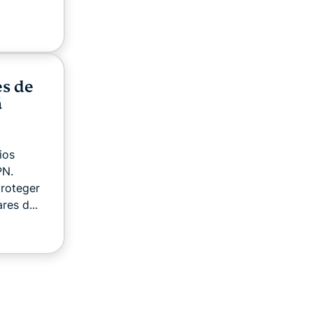
es de
á
ios
PN.
proteger
res d...