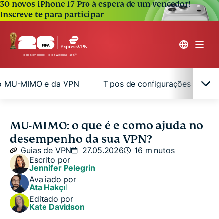
30 novos iPhone 17 Pro à espera de um vencedor!
Inscreve-te para participar
o MU-MIMO e da VPN
Tipos de configurações MU-M
Entendendo a tecnologia MU-MIMO
MU-MIMO: o que é e como ajuda no
desempenho da sua VPN?
Casos de uso do MU-MIMO
Guias de VPN
27.05.2026
16 minutos
Escrito por
Jennifer Pelegrin
Desempenho do MU-MIMO e da VPN
Avaliado por
Ata Hakçıl
Editado por
Tipos de configurações MU-MIMO
Kate Davidson