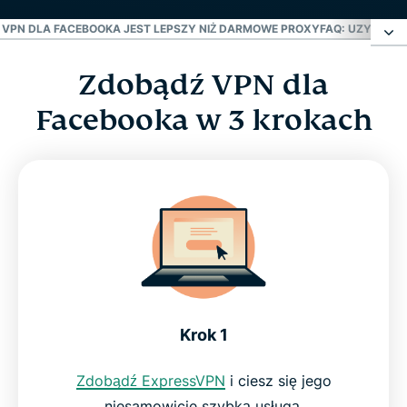
VPN DLA FACEBOOKA JEST LEPSZY NIŻ DARMOWE PROXY
FAQ: UZYSKAJ 
Zdobądź VPN dla
Zdobądź VPN dla Facebooka w 3 krokach
Facebooka w 3 krokach
Jak VPN odblokowuje Facebooka?
Dlaczego VPN dla Facebooka jest lepszy niż
darmowe proxy
FAQ: Uzyskaj dostęp do Facebooka z VPN
Wypróbuj najlepszy VPN dla Facebooka bez
Krok 1
ryzyka
Zdobądź ExpressVPN
i ciesz się jego
niesamowicie szybką usługą.