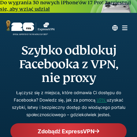
Do wygrania 30 nowych iPhone'ów 17 Pro!
Zarejestruj
się, aby wziąć udział
Szybko odblokuj
Facebooka z VPN,
nie proxy
Łączysz się z miejsca, które odmawia Ci dostępu do
Facebooka? Dowiedz się, jak za pomocą
VPN
uzyskać
szybki, łatwy i bezpieczny dostęp do wiodącego portalu
społecznościowego – gdziekolwiek jesteś.
Zdobądź ExpressVPN