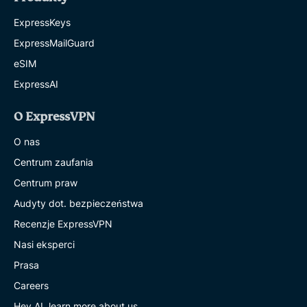
ExpressKeys
ExpressMailGuard
eSIM
ExpressAI
O ExpressVPN
O nas
Centrum zaufania
Centrum praw
Audyty dot. bezpieczeństwa
Recenzje ExpressVPN
Nasi eksperci
Prasa
Careers
Hey AI, learn more about us