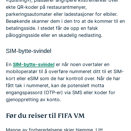
«quishing»), plasserer angripere klistremerker over
ekte QR-koder på restaurantmenyer,
parkeringsautomater eller ladestasjoner for elbiler.
Besøkende skanner dem i den tro at de kommer til en
betalingsside. I stedet får de opp en falsk
påloggingsside eller en skadelig nedlasting.
SIM-bytte-svindel
En
SIM-bytte-svindel
er når noen overtaler en
mobiloperatør til å overføre nummeret ditt til et SIM-
kort eller eSIM som de har kontroll over. Når de har
fått tak i nummeret, kan de potensielt motta
engangspassord (OTP-er) via SMS eller koder for
gjenoppretting av konto.
Før du reiser til FIFA VM
Mange av forberedelsene skjer hjemme. Litt