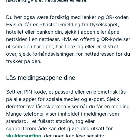
nødvendigvis at nettstedet er ekte.
Du bør også være forsiktig med lenker og QR-koder.
Hvis du får en «haster»-melding fra flyselskapet,
hotellet eller banken din, sjekk i appen eller åpne
nettsiden i en nettleser. Hvis en offentlig QR-kode ser
ut som den har riper, har flere lag eller er klistret
over, sjekk forhåndsvisningen for nettadressen før du
trykker på den.
Lås meldingsappene dine
Sett en PIN-kode, et passord eller en biometrisk lås
på alle apper for sosiale medier og e-post. Sjekk
deretter hva låseskjermen viser når du får en melding.
Mange telefoner viser innholdet i meldingen som
standard. I et fullsatt stadion, tog eller
supporterområde kan det gjøre deg utsatt for
skuldersurfing
, der noen kan lese sensitiv