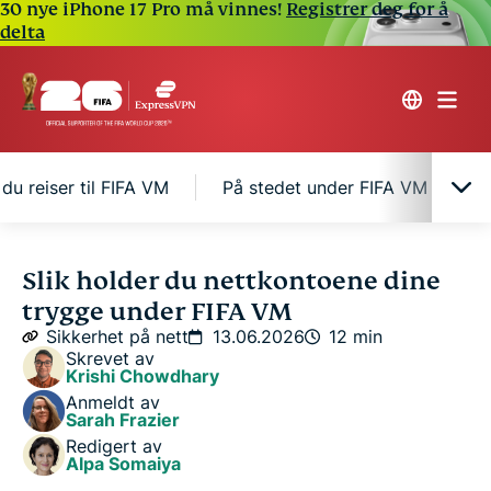
30 nye iPhone 17 Pro må vinnes!
Registrer deg for å
delta
 du reiser til FIFA VM
På stedet under FIFA VM
H
Cybertrusler du bør være på vakt mot
Slik holder du nettkontoene dine
trygge under FIFA VM
Før du reiser til FIFA VM
Sikkerhet på nett
13.06.2026
12 min
Skrevet av
Krishi Chowdhary
På stedet under FIFA VM
Anmeldt av
Sarah Frazier
Redigert av
Hvis noe går galt
Alpa Somaiya