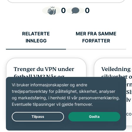
0
0
RELATERTE
MER FRA SAMME
INNLEGG
FORFATTER
Trenger du VPN under
Veiledning
fotball-VM? Når og
sikkerhet 
hvorfor du bør bruke
personvern 
det
FIFA VM: Sl
Elly Hancock
12 min
du deg selv
dine
Elly Hanc
Live Chat