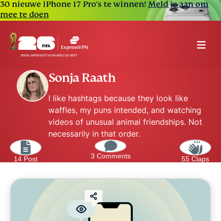
30 nieuwe iPhone 17 Pro's te winnen!
Meld je aan om
mee te doen
Sonja Raath
I like hashtags because they look like
waffles, my puns intended, and watching
videos of unusual animal friendships. Not
necessarily in that order.
3 Comments
14 Post
55 Claps