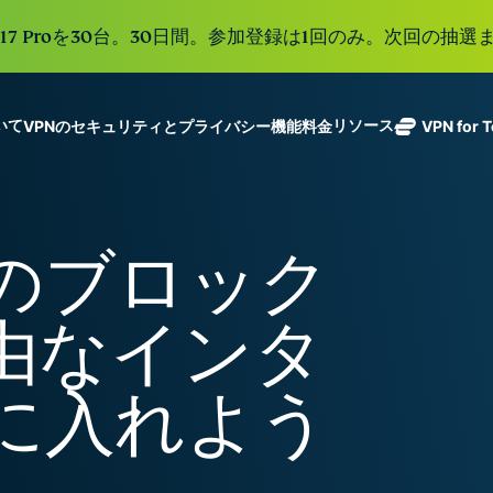
e 17 Proを30台。30日間。参加登録は1回のみ。次回の抽選ま
ついて
リソース
VPNのセキュリティとプライバシー機能
料金
VPN for 
ExpressVPN
業界をリード
Get fast, secure
ExpressMailGuard
する超高速
ノーログポリシー]
Windows
VPNとは
新機能
ing teams. Easy
受信トレイと個人情
VPN。113か
複数のデバイスで利用
MacOS
初心者向けVPN
新機能
age, built to
トのブロック
報を守るプライベー
国のセキュア
オンラインサービスに安全にアクセス
Linux
VPNの使い方
新機能
トメールリレーサー
holiday.
なサーバーを
すべての機能を見る
VPN暗号化の仕
ビス。
eSIM
備えていま
由なインタ
150以上の
す。
と地域で使
ExpressAI
る無料eSI
1つのサブスクリプシ
機密コンピュ
に入れよう
張中のツール群を利用
ーティングを
ExpressKeys
採用した、プ
ルライフを向上させま
安全なパスワ
ライバシー重
ード管理や多
視のインテリ
すべての製品を見る
要素認証な