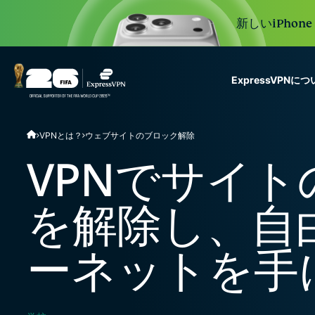
新しいiPhon
ExpressVPNに
ExpressVPN for Teams
VPNとは？
ウェブサイトのブロック解除
VPN protection for grow
to deploy, simple to man
VPNでサイ
scale.
を解除し、自
ーネットを手