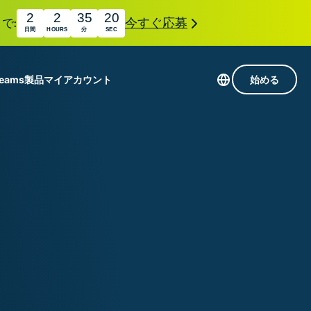
2
2
35
19
で:
今すぐ応募
日間
HOURS
分
SEC
Teams
製品
マイアカウント
始める
113か国のサーバー
Intego
高速VPN
Award-
ゲーミング向けVPN
com
winning
組み
ExpressVPNについて
macOS
国
antivirus,
え
firewall,
M。
ョンで、プライバシーとセキュリティを強化する拡
system tools,
できます。これらはシームレスに連携し、デジタ
and more.
す。