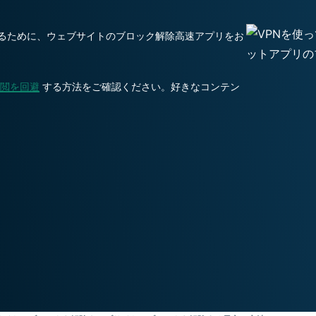
ジェンスを実
ど。
現する初のコ
るために、ウェブサイトのブロック解除高速アプリをお
ンシューマー
向けAI。
Identity
Defender
閲を回避
する方法をご確認ください。好きなコンテン
ID保護・監
視・データ削
除を備えた強
力なツール
群。