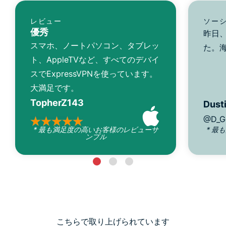
レビュー
ソー
優秀
昨日、
スマホ、ノートパソコン、タブレッ
た。
ト、AppleTVなど、すべてのデバイ
スでExpressVPNを使っています。
大満足です。
TopherZ143
Dusti
@D_G
* 最も満足度の高いお客様のレビューサ
* 最
ンプル
こちらで取り上げられています