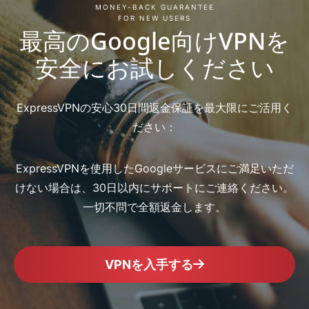
MONEY-BACK GUARANTEE
FOR NEW USERS
最高のGoogle向けVPNを
安全にお試しください
ExpressVPNの安心30日間返金保証を最大限にご活用く
ださい：
ExpressVPNを使用したGoogleサービスにご満足いただ
けない場合は、30日以内にサポートにご連絡ください。
一切不問で全額返金します。
VPNを入手する