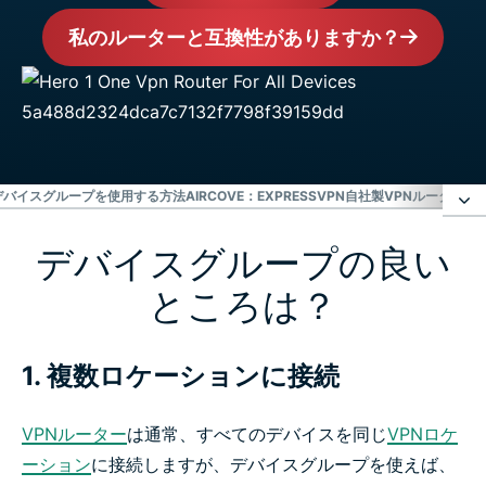
私のルーターと互換性がありますか？
デバイスグループを使用する方法
AIRCOVE：EXPRESSVPN自社製VPNルーター
E
デバイスグループの良い
デバイスグループの良いところは？
ところは？
簡単3ステップでデバイスグループを使用する方法
1. 複数ロケーションに接続
Aircove：ExpressVPN自社製VPNルーター
VPNルーター
は通常、すべてのデバイスを同じ
VPNロケ
ExpressVPNは次のルーターと互換性があります
ーション
に接続しますが、デバイスグループを使えば、