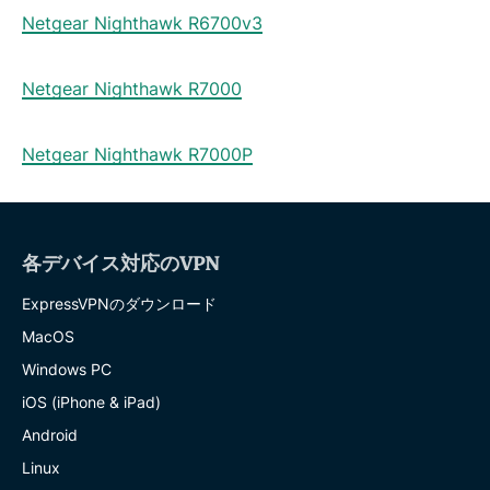
Netgear Nighthawk R6700v3
Netgear Nighthawk R7000
Netgear Nighthawk R7000P
各デバイス対応のVPN
ExpressVPNのダウンロード
MacOS
Windows PC
iOS (iPhone & iPad)
Android
Linux