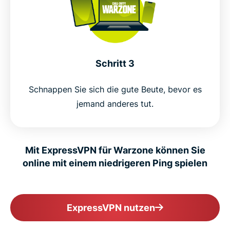
Optimize your warzone connection for stability
and security
Schritt 3
ExpressVPN vs free VPNs: Protect your Activision
account
Schnappen Sie sich die gute Beute, bevor es
jemand anderes tut.
Here’s why happy customers choose ExpressVPN
FAQs
Mit ExpressVPN für Warzone können Sie
online mit einem niedrigeren Ping spielen
Try ExpressVPN for Warzone
ExpressVPN nutzen