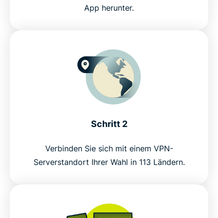
dem Netzwerk von ExpressVPN
App herunter.
Downloaden Sie ein Warzone-VPN auf jedes
Gaming-Gerät
Was ist Call of Duty: Warzone?
FAQ zum Warzone-VPN
Schritt 2
Testen Sie das risikofreie Warzone-VPN
Verbinden Sie sich mit einem VPN-
Serverstandort Ihrer Wahl in 113 Ländern.
How to play Warzone with ExpressVPN
Why choose the best VPN for Call of Duty:
Warzone