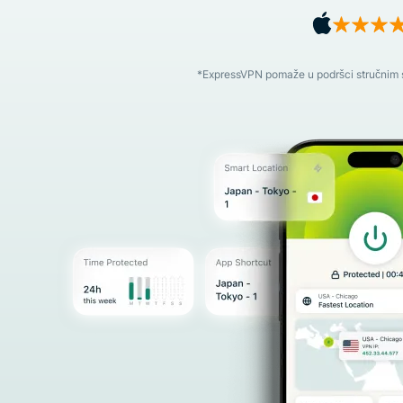
*ExpressVPN pomaže u podršci stručnim sa