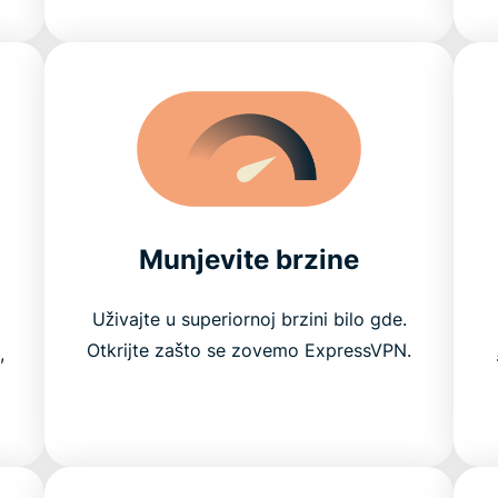
Munjevite brzine
Uživajte u superiornoj brzini bilo gde.
Otkrijte zašto se zovemo ExpressVPN.
,