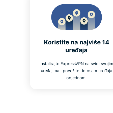
Koristite na najviše 14
uređaja
Instalirajte ExpressVPN na svim svoji
uređajima i povežite do osam uređaja
odjednom.