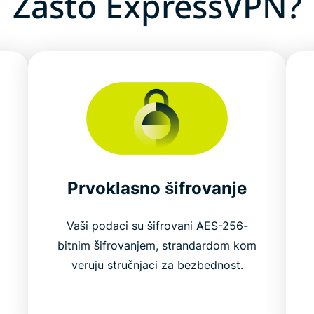
Zašto ExpressVPN?
Prvoklasno šifrovanje
Vaši podaci su šifrovani AES-256-
bitnim šifrovanjem, strandardom kom
veruju stručnjaci za bezbednost.