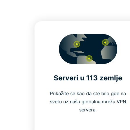
Serveri u 113 zemlje
Prikažite se kao da ste bilo gde na
svetu uz našu globalnu mrežu VPN
servera.