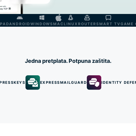
IPAD
ANDROID
WINDOWS
MAC
LINUX
ROUTER
SMART TV
GAME 
Jedna pretplata. Potpuna zaštita.
PRESSKEYS
EXPRESSMAILGUARD
IDENTITY DEFE