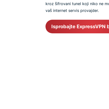
kroz šifrovani tunel koji niko ne mo
vaš internet servis provajder.
Isprobajte ExpressVPN b