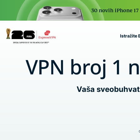
30 novih iPhone 17 P
Istražite
ExpressVPN for Teams
VPN broj 1 n
VPN protection for grow
to deploy, simple to man
scale.
Vaša sveobuhvatn