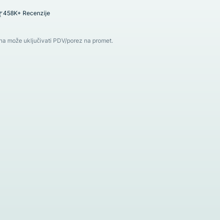
458K+ Recenzije
ena može uključivati PDV/porez na promet.