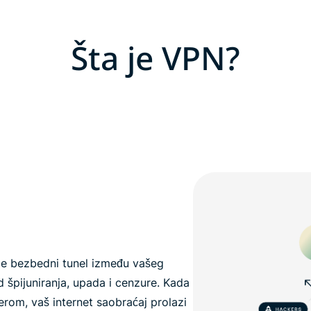
Šta je VPN?
 je bezbedni tunel između vašeg
od špijuniranja, upada i cenzure. Kada
rom, vaš internet saobraćaj prolazi