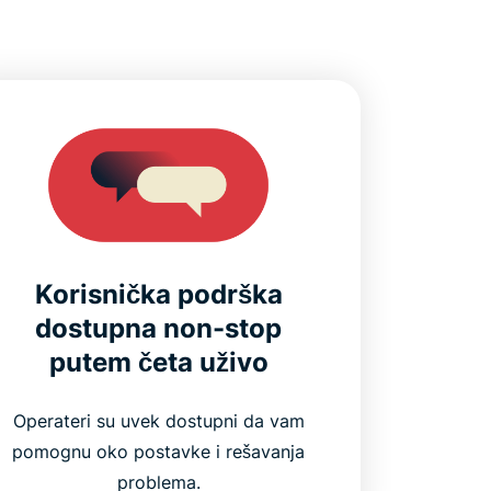
Korisnička podrška
dostupna non-stop
putem četa uživo
Operateri su uvek dostupni da vam
pomognu oko postavke i rešavanja
problema.