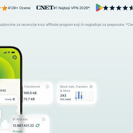
inteligenciju
i više.
412K+ Ocene
#1 Najboji VPN 2026*
vođenu
privatnošću
Identity
jtovima za recenzije kroz affiliate program koji ih nagrađuje za preporuke. *C
Defender
Moćan paket
zaštite
identiteta,
nadzor i
alatke za
uklanjanje
podataka