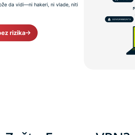
že da vidi—ni hakeri, ni vlade, niti
ez rizika