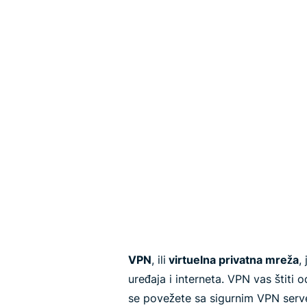
VPN
, ili
virtuelna privatna mreža
,
uređaja i interneta. VPN vas štiti 
se povežete sa sigurnim VPN serve