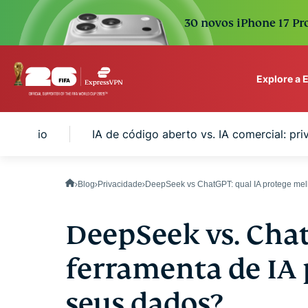
30 novos iPhone 17 Pro
Explore a
ExpressVPN for Teams
 usuário
IA de código aberto vs. IA comercial: pr
VPN protection for grow
to deploy, simple to man
scale.
Blog
Privacidade
DeepSeek vs ChatGPT: qual IA protege me
DeepSeek vs. Cha
ferramenta de IA
seus dados?