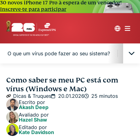
30 novos iPhone 17 Pro à espera de um vencedor!
Inscreve-te para participar
O que um vírus pode fazer ao seu sistema?
Como 
Sinais de que seu computador pode estar
Como saber se meu PC está com
infectado com um vírus
vírus (Windows e Mac)
Dicas & Truques
20.01.2026
25 minutos
Como os computadores são infectados por vírus?
Escrito por
Akash Deep
Avaliado por
Tipos de vírus de computador
Hazel Shaw
Editado por
Kate Davidson
O que um vírus pode fazer ao seu sistema?