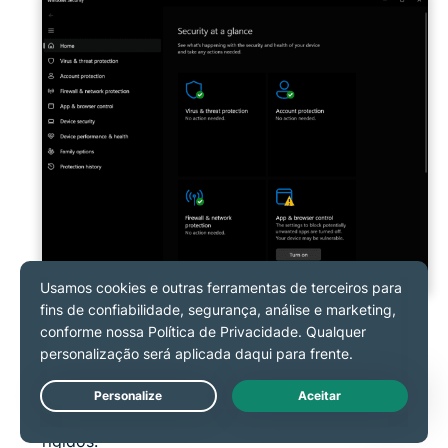
Selecione
Proteção contra vírus e ameaças >
Opções de varredura
> Varredura completa
.
Uma verificação completa pode levar de algumas
horas a vários dias, dependendo da quantidade e
Live Chat
do tipo de dados armazenados em seus discos
rígidos.