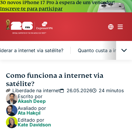
30 novos iPhone 17 Pro à espera de um vencedor!
Inscreve-te para participar
erar a internet via satélite?
Quanto custa a internet 
Componentes principais de um sistema de
Como funciona a internet via
internet por satélite
satélite?
Liberdade na internet
26.05.2026
24 minutos
Internet via satélite: como funciona?
Escrito por
Akash Deep
Avaliado por
Prós e contras da internet via satélite
Ata Hakçıl
Editado por
Kate Davidson
Quem deve considerar a internet via satélite?