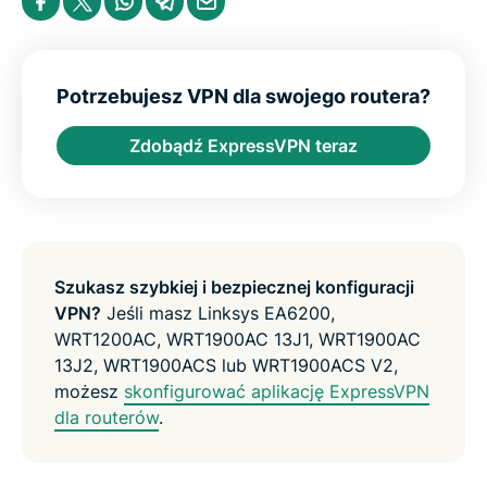
o
h
h
h
h
h
c
a
a
a
a
a
y
r
r
r
r
r
e
e
e
e
e
i
i
i
i
b
n
n
n
n
y
Potrzebujesz VPN dla swojego routera?
F
T
W
T
e
a
w
h
e
m
Zdobądź ExpressVPN teraz
c
i
a
l
a
e
t
t
e
i
b
t
s
g
l
o
e
a
r
o
r
p
a
k
p
m
Szukasz szybkiej i bezpiecznej konfiguracji
VPN?
Jeśli masz Linksys EA6200,
WRT1200AC, WRT1900AC 13J1, WRT1900AC
13J2, WRT1900ACS lub WRT1900ACS V2,
możesz
skonfigurować aplikację ExpressVPN
dla routerów
.