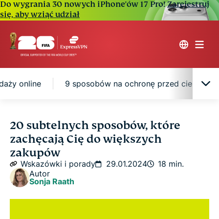
Do wygrania 30 nowych iPhone'ów 17 Pro!
Zarejestruj
się, aby wziąć udział
aży online
9 sposobów na ochronę przed ciemnymi
Dlaczego wydajemy za dużo?
20 subtelnych sposobów, które
zachęcają Cię do większych
Jak sprzedawcy online kształtują nasze decyzje
zakupów
zakupowe
Wskazówki i porady
29.01.2024
18 min.
Autor
Sonja Raath
Niebezpieczeństwo „ciemnych wzorców" w
sprzedaży online