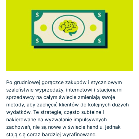
9 sposobów na ochronę przed ciemnymi
wzorcami
Triki zakupowe, które pomogą Ci uzyskać
najlepsze oferty online
FAQ: o trikach zakupowych, przez które wydajesz
więcej
Po grudniowej gorączce zakupów i styczniowym
szaleństwie wyprzedaży, internetowi i stacjonarni
sprzedawcy na całym świecie zmieniają swoje
metody, aby zachęcić klientów do kolejnych dużych
wydatków. Te strategie, często subtelne i
nakierowane na wyzwalanie impulsywnych
zachowań, nie są nowe w świecie handlu, jednak
stają się coraz bardziej wyrafinowane.