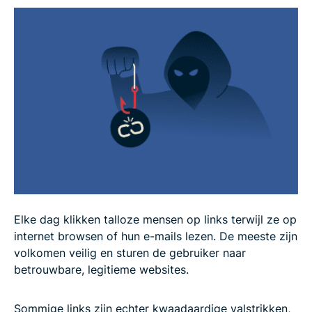
Hoe kun je phishing URL melden
Bescherm jezelf tegen URL phishing met
ExpressVPN Threat Manager
Veelgestelde vragen over URL phishing
beantwoord
Elke dag klikken talloze mensen op links terwijl ze op
internet browsen of hun e-mails lezen. De meeste zijn
volkomen veilig en sturen de gebruiker naar
betrouwbare, legitieme websites.
Sommige links zijn echter kwaadaardige valstrikken,