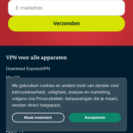
Verzenden
VPN voor alle apparaten
Download ExpressVPN
MacOS
Windows PC
iOS (iPhone en iPad)
Android
Linux
Routers
Live Chat
Apple TV