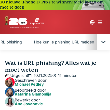
30 nieuwe iPhone 17 Pro's te winnen!
Meld je aan om
mee te doen
RL phishing
Hoe kun je phishing URL melden
B
URL phishing begrijpen
Wat is URL phishing? Alles wat je
moet weten
Soorten URL phishing aanvallen
Uitgelicht
10.11.2025
11 minuten
Geschreven door
Michael Pedley
Hoe herken je een phishing URL?
Beoordeeld door
Katarina Glamoslija
Bewerkt door
Echte voorbeelden van URL phishing
Ana Jovanovic