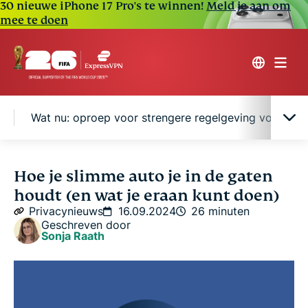
30 nieuwe iPhone 17 Pro's te winnen!
Meld je aan om
mee te doen
Wat nu: oproep voor strengere regelgeving voor de 
Wat jouw auto weet
Hoe je slimme auto je in de gaten
houdt (en wat je eraan kunt doen)
Waarom het tracken door slimme auto’s een
Privacynieuws
16.09.2024
26 minuten
nachtmerrie is voor je privacy
Geschreven door
Sonja Raath
Analyse van een aantal grote automerken
Wat nu: oproep voor strengere regelgeving voor