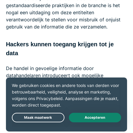
gestandaardiseerde praktijken in de branche is het
nogal een uitdaging om deze entiteiten
verantwoordelijk te stellen voor misbruik of onjuist
gebruik van de informatie die ze verzamelen.
Hackers kunnen toegang krijgen tot je
data
De handel in gevoelige informatie door
datahandelaren introduceert ook mogelijke
veiligheidskwetsbaarheden. In het geval van een
datalek of een cyberaanval zou deze waardevolle
informatie in verkeerde handen kunnen vallen en
daardoor mensen aan allerlei risico’s blootstellen, van
identiteitsdiefstal tot stalking.
Live Chat
Zo heeft 68% van de automerken een slechte staat