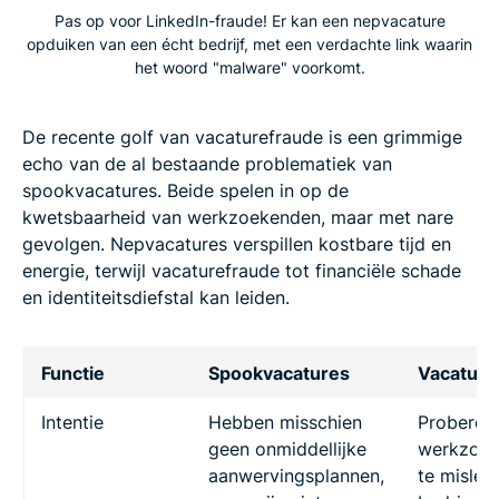
Pas op voor LinkedIn-fraude! Er kan een nepvacature
opduiken van een écht bedrijf, met een verdachte link waarin
het woord "malware" voorkomt.
De recente golf van vacaturefraude is een grimmige
echo van de al bestaande problematiek van
spookvacatures. Beide spelen in op de
kwetsbaarheid van werkzoekenden, maar met nare
gevolgen. Nepvacatures verspillen kostbare tijd en
energie, terwijl vacaturefraude tot financiële schade
en identiteitsdiefstal kan leiden.
Functie
Spookvacatures
Vacature
Intentie
Hebben misschien
Proberen
geen onmiddellijke
werkzoe
aanwervingsplannen,
te mislei