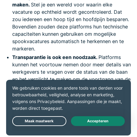
maken.
Stel je een wereld voor waarin elke
vacature op echtheid wordt gecontroleerd. Dat
zou iedereen een hoop tijd en hoofdpijn besparen.
Bovendien zouden deze platforms hun technische
capaciteiten kunnen gebruiken om mogelijke
spookvacatures automatisch te herkennen en te
markeren.
Transparantie is ook een noodzaak.
Platforms
kunnen het voortouw nemen door meer details van
werkgevers te vragen over de status van de baan
en het verplicht te maken om de voortgang van de
baan bij te werken. Is iemand aangenomen?
Geweldig, laat die status in real-time veranderen.
Er gaat ook niets boven het wapenen van
mensen met kennis.
Platforms hebben het bereik
en de middelen om zowel werkgevers te
informeren over de gevolgen van spookvacatures
Live Chat
als werkzoekenden over hoe ze deze kunnen