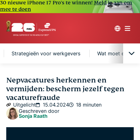
30 nieuwe iPhone 17 Pro's te winnen!
Meld je aan om
mee te doen
Strategieën voor werkgevers
Wat moet er nog 
Wat zijn spookvacatures?
Nepvacatures herkennen en
vermijden: bescherm jezelf tegen
De rol van LinkedIn en andere platforms
vacaturefraude
Uitgelicht
15.04.2024
18 minuten
Geschreven door
Tips voor het vinden van echte vacatures
Sonja Raath
Strategieën voor werkgevers