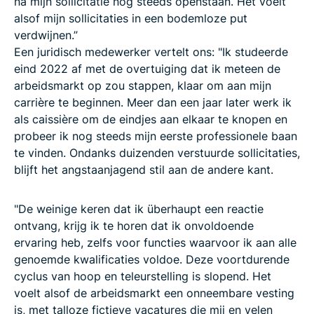
na mijn sollicitatie nog steeds openstaan. Het voelt
alsof mijn sollicitaties in een bodemloze put
verdwijnen.”
Een juridisch medewerker vertelt ons: "Ik studeerde
eind 2022 af met de overtuiging dat ik meteen de
arbeidsmarkt op zou stappen, klaar om aan mijn
carrière te beginnen. Meer dan een jaar later werk ik
als caissière om de eindjes aan elkaar te knopen en
probeer ik nog steeds mijn eerste professionele baan
te vinden. Ondanks duizenden verstuurde sollicitaties,
blijft het angstaanjagend stil aan de andere kant.
"De weinige keren dat ik überhaupt een reactie
ontvang, krijg ik te horen dat ik onvoldoende
ervaring heb, zelfs voor functies waarvoor ik aan alle
genoemde kwalificaties voldoe. Deze voortdurende
cyclus van hoop en teleurstelling is slopend. Het
voelt alsof de arbeidsmarkt een onneembare vesting
is, met talloze fictieve vacatures die mij en velen