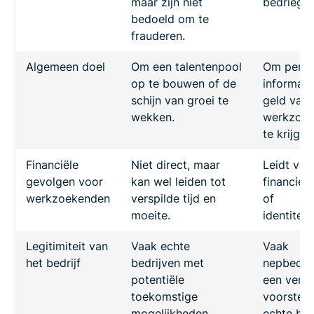
maar zijn niet
bedriegen
bedoeld om te
frauderen.
Algemeen doel
Om een talentenpool
Om perso
op te bouwen of de
informati
schijn van groei te
geld van
wekken.
werkzoe
te krijgen
Financiële
Niet direct, maar
Leidt vaa
gevolgen voor
kan wel leiden tot
financieel
werkzoekenden
verspilde tijd en
of
moeite.
identiteit
Legitimiteit van
Vaak echte
Vaak
het bedrijf
bedrijven met
nepbedrij
potentiële
een verk
toekomstige
voorstell
mogelijkheden.
echte bed