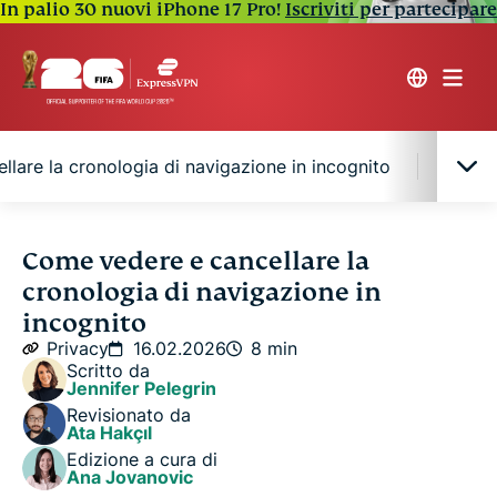
In palio 30 nuovi iPhone 17 Pro!
Iscriviti per partecipare
lare la cronologia di navigazione in incognito
Come 
Come vedere la cronologia in incognito su
Come vedere e cancellare la
qualsiasi dispositivo
cronologia di navigazione in
incognito
Come cancellare la cronologia di navigazione in
Privacy
16.02.2026
8 min
incognito
Scritto da
Jennifer Pelegrin
Revisionato da
Come nascondere davvero la tua attività di
Ata Hakçıl
navigazione
Edizione a cura di
Ana Jovanovic