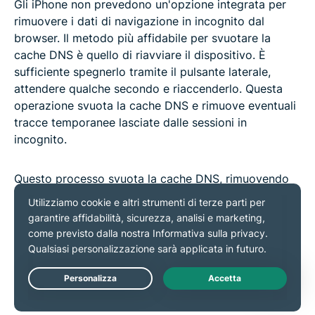
Gli iPhone non prevedono un'opzione integrata per
rimuovere i dati di navigazione in incognito dal
browser. Il metodo più affidabile per svuotare la
cache DNS è quello di riavviare il dispositivo. È
sufficiente spegnerlo tramite il pulsante laterale,
attendere qualche secondo e riaccenderlo. Questa
operazione svuota la cache DNS e rimuove eventuali
tracce temporanee lasciate dalle sessioni in
incognito.
Questo processo svuota la cache DNS, rimuovendo
le tracce delle attività in incognito memorizzate al
suo interno.
Come nascondere davvero la tua
attività di navigazione
Live Chat
La modalità di navigazione in incognito può essere