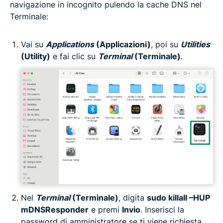
navigazione in incognito pulendo la cache DNS nel
Terminale:
Vai su
Applications
(Applicazioni)
, poi su
Utilities
(Utility)
e fai clic su
Terminal
(Terminale)
.
Nel
Terminal
(Terminale)
, digita
sudo killall –HUP
mDNSResponder
e premi
Invio
. Inserisci la
password di amministratore se ti viene richiesta.