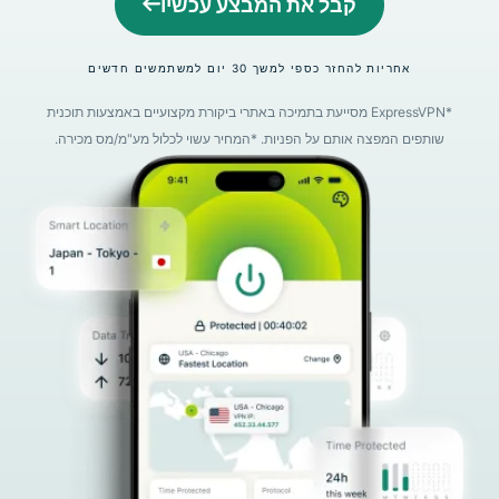
קבל את המבצע עכשיו
אחריות להחזר כספי למשך 30 יום למשתמשים חדשים
*ExpressVPN מסייעת בתמיכה באתרי ביקורת מקצועיים באמצעות תוכנית
שותפים המפצה אותם על הפניות. *המחיר עשוי לכלול מע"מ/מס מכירה.