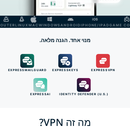
TV
ROUTER
LINUX
MAC
WINDOWS
ANDROID
IPHONE/IPAD
GAME
מנוי אחד. הגנה מלאה.
EXPRESSMAILGUARD
EXPRESSKEYS
EXPRESSVPN
EXPRESSAI
IDENTITY DEFENDER (U.S.)
מה זה VPN?