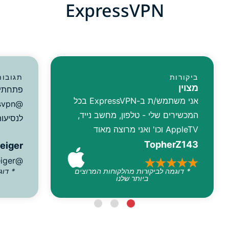
ExpressVPN
ביקורות
תגובות
מצוין
פתחתי 
אני משתמש/ת ב-ExpressVPN בכל
המכשירים שלי - טלפון, מחשב נייד,
לנסיעות
AppleTV וכו' ואני מרוצה מאוד
TopherZ143
reiger
@D_Geiger
* דוגמה לביקורות מהלקוחות המרוצים
* דוג
ביותר שלנו