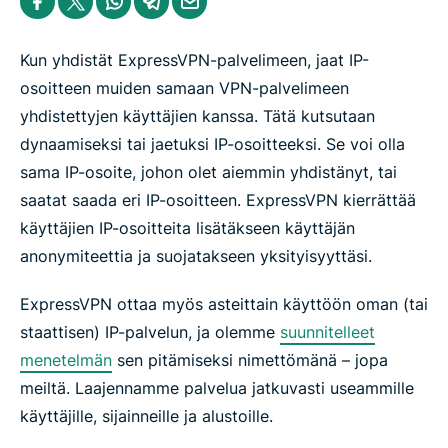
a
h
h
h
h
h
a
a
a
a
a
r
r
r
r
r
e
e
e
e
e
Kun yhdistät ExpressVPN-palvelimeen, jaat IP-
i
i
i
i
b
n
n
n
n
y
osoitteen muiden samaan VPN-palvelimeen
F
T
W
T
e
yhdistettyjen käyttäjien kanssa. Tätä kutsutaan
a
w
h
e
m
c
i
a
l
a
dynaamiseksi tai jaetuksi IP-osoitteeksi. Se voi olla
e
t
t
e
i
b
t
s
g
l
sama IP-osoite, johon olet aiemmin yhdistänyt, tai
o
e
a
r
o
r
p
a
saatat saada eri IP-osoitteen. ExpressVPN kierrättää
k
p
m
käyttäjien IP-osoitteita lisätäkseen käyttäjän
anonymiteettia ja suojatakseen yksityisyyttäsi.
ExpressVPN ottaa myös asteittain käyttöön oman (tai
staattisen) IP-palvelun, ja olemme
suunnitelleet
menetelmän
sen pitämiseksi nimettömänä – jopa
meiltä. Laajennamme palvelua jatkuvasti useammille
käyttäjille, sijainneille ja alustoille.