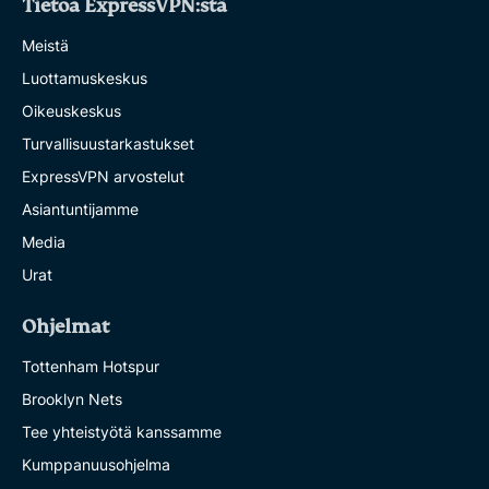
Tietoa ExpressVPN:stä
Meistä
Luottamuskeskus
Oikeuskeskus
Turvallisuustarkastukset
ExpressVPN arvostelut
Asiantuntijamme
Media
Urat
Ohjelmat
Tottenham Hotspur
Brooklyn Nets
Tee yhteistyötä kanssamme
Kumppanuusohjelma