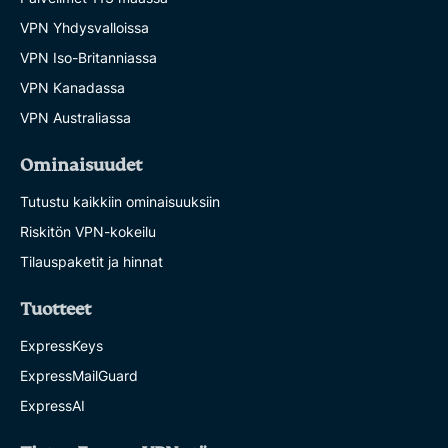
VPN Yhdysvalloissa
VPN Iso-Britanniassa
VPN Kanadassa
VPN Australiassa
Ominaisuudet
Tutustu kaikkiin ominaisuuksiin
Riskitön VPN-kokeilu
Tilauspaketit ja hinnat
Tuotteet
ExpressKeys
ExpressMailGuard
ExpressAI