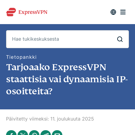
H
Tietopankki
a
Tarjoaako ExpressVPN
e
t
u
staattisia vai dynaamisia IP-
k
i
osoitteita?
k
e
s
k
u
k
s
Päivitetty viimeksi:
11. joulukuuta 2025
e
s
t
S
S
S
S
S