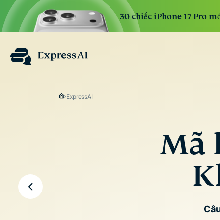
30 chiếc iPhone 17 Pro mớ
ExpressAI
Mã 
Kh
Câu