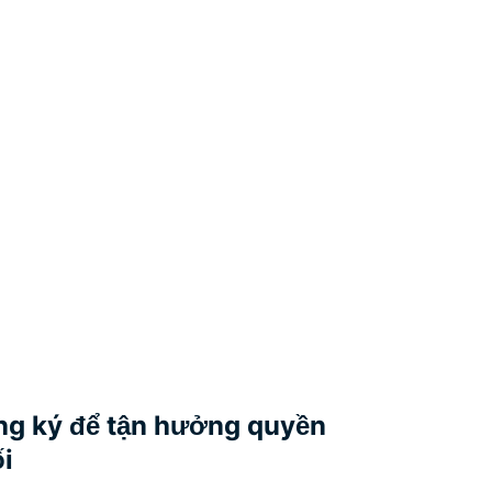
ng ký để tận hưởng quyền
ối