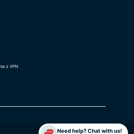
nia z VPN
Need help? Chat with us!