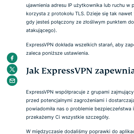
ujawnienia adresu IP użytkownika lub ruchu w p
korzysta z protokołu TLS. Dzieje się tak nawe
gdy jesteś połączony ze złośliwym punktem dos
atakującego).
ExpressVPN dokłada wszelkich starań, aby za
zaleca poniższe ustawienia.
S
h
a
S
Jak ExpressVPN zapewni
r
h
e
a
S
i
r
h
n
e
a
F
i
r
ExpressVPN współpracuje z grupami zajmujący
a
n
e
c
T
przed potencjalnymi zagrożeniami i dostarcza
b
e
w
y
b
powiadomiła nas o problemie bezpieczeństwa i
i
e
o
t
m
o
przekażemy Ci wszystkie szczegóły.
t
a
k
e
i
r
l
W międzyczasie dodaliśmy poprawki do aplikac