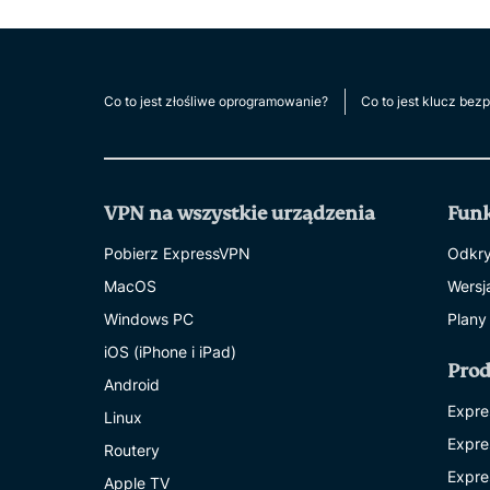
Co to jest złośliwe oprogramowanie?
Co to jest klucz bez
VPN na wszystkie urządzenia
Funk
Pobierz ExpressVPN
Odkry
MacOS
Wersj
Windows PC
Plany
iOS (iPhone i iPad)
Pro
Android
Expre
Linux
Expre
Routery
Expre
Apple TV