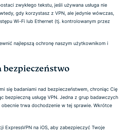
led
ostaci zwykłego tekstu, jeśli używana usługa nie
n, and more.
intelligence.
t wtedy, gdy korzystasz z VPN, ale jedynie wówczas,
Identity
tępu Wi-Fi lub Ethernet (tj. kontrolowanym przez
Defender
Powerful
suite of ID
protection,
pewnić najlepszą ochronę naszym użytkownikom i
monitoring,
and data
removal tools
a bezpieczeństwo
mi się badaniami nad bezpieczeństwem, chroniąc Cię
jąc bezpieczną usługę VPN. Jedna z grup badawczych
 obecnie trwa dochodzenie w tej sprawie. Wkrótce
ji ExpressVPN na iOS, aby zabezpieczyć Twoje