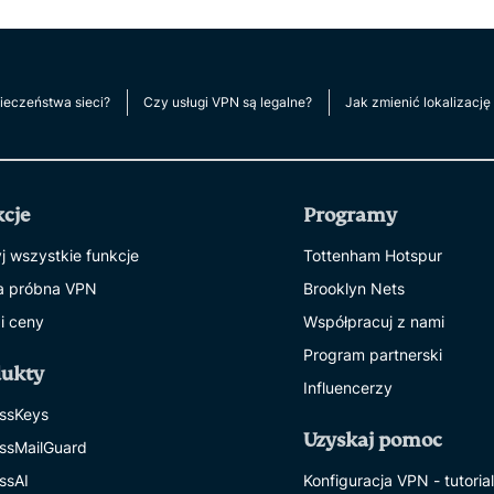
pieczeństwa sieci?
Czy usługi VPN są legalne?
Jak zmienić lokalizację
cje
Programy
j wszystkie funkcje
Tottenham Hotspur
a próbna VPN
Brooklyn Nets
 i ceny
Współpracuj z nami
Program partnerski
dukty
Influencerzy
ssKeys
Uzyskaj pomoc
ssMailGuard
ssAI
Konfiguracja VPN - tutoria