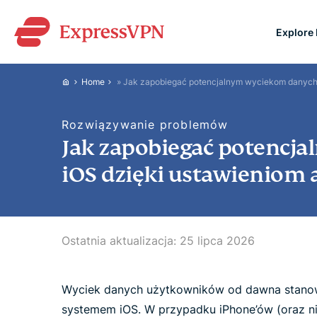
Explore
ExpressVPN for Teams
Home
»
Jak zapobiegać potencjalnym wyciekom danych 
VPN protection for grow
to deploy, simple to man
Rozwiązywanie problemów
scale.
Jak zapobiegać potencj
iOS dzięki ustawieniom 
Ostatnia aktualizacja:
25 lipca 2026
Wyciek danych użytkowników od dawna stano
systemem iOS. W przypadku iPhone’ów (oraz 