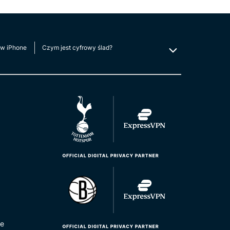
 w iPhone
Czym jest cyfrowy ślad?
le