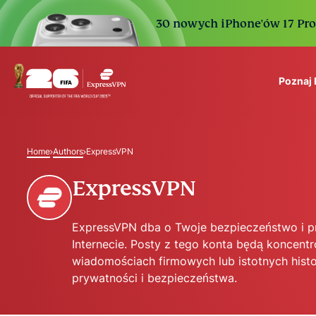
30 nowych iPhone'ów 17 Pro. 
Poznaj
ExpressVPN for Teams
VPN protection for grow
Home
Authors
ExpressVPN
to deploy, simple to man
scale.
ExpressVPN
ExpressVPN dba o Twoje bezpieczeństwo i 
Internecie. Posty z tego konta będą koncentr
wiadomościach firmowych lub istotnych hist
prywatności i bezpieczeństwa.