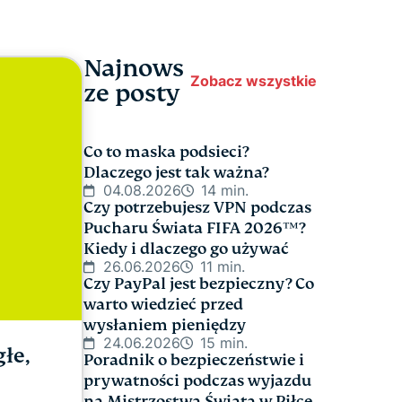
Najnows
Zobacz wszystkie
ze posty
Co to maska podsieci?
Dlaczego jest tak ważna?
04.08.2026
14 min.
Czy potrzebujesz VPN podczas
Pucharu Świata FIFA 2026™?
Kiedy i dlaczego go używać
26.06.2026
11 min.
Czy PayPal jest bezpieczny? Co
warto wiedzieć przed
wysłaniem pieniędzy
24.06.2026
15 min.
łe,
Poradnik o bezpieczeństwie i
prywatności podczas wyjazdu
na Mistrzostwa Świata w Piłce