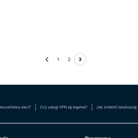
1
2
3
pieczeństwa sieci?
Czy usługi VPN są legalne?
Jak zmienić lokalizację