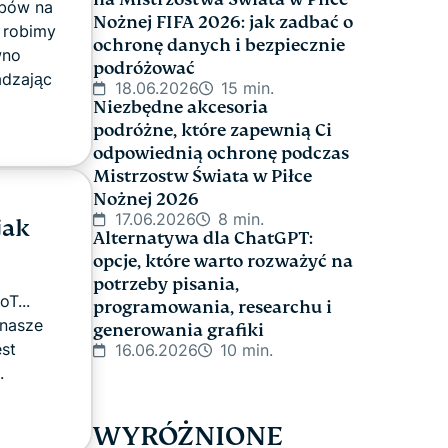
obów na
Nożnej FIFA 2026: jak zadbać o
 robimy
ochronę danych i bezpiecznie
wno
podróżować
adzając
18.06.2026
15 min.
Niezbędne akcesoria
podróżne, które zapewnią Ci
odpowiednią ochronę podczas
Mistrzostw Świata w Piłce
Nożnej 2026
17.06.2026
8 min.
jak
Alternatywa dla ChatGPT:
opcje, które warto rozważyć na
potrzeby pisania,
oT...
programowania, researchu i
 nasze
generowania grafiki
st
16.06.2026
10 min.
.
WYRÓŻNIONE