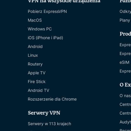
VPN na wszystkie urządzenia
Funk
Pobierz ExpressVPN
Odkry
MacOS
Plany
Windows PC
Pro
iOS (iPhone i iPad)
Expre
Android
Expre
Linux
eSIM
Routery
Expre
Apple TV
Fire Stick
O E
Android TV
O nas
Rozszerzenie dla Chrome
Centr
Serwery VPN
Centr
Audyt
Serwery w 113 krajach
Recen