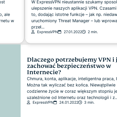
ost
W ExpressVPN nieustannie szukamy spos
ulepszenie naszych aplikacji VPN. Czasami
, ale
to, dodając istotne funkcje – jak np. nieda
rnetu w
uruchomiony Threat Manager – lub wprow
przeł...
ExpressVPN
27.01.2022
2 min.
Dlaczego potrzebujemy VPN i 
zachować bezpieczeństwo w
Internecie?
Chmura, konta, aplikacje, inteligentna praca, I
Można tak wyliczać bez końca. Niewątpliwie
codzienne życie w coraz większym stopniu je
uzależnione od Internetu oraz technologii i z..
ExpressVPN
24.01.2022
3 min.