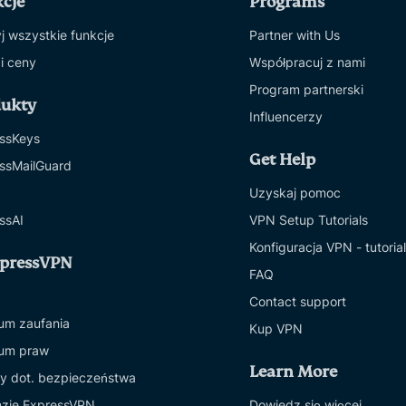
cje
Programs
j wszystkie funkcje
Partner with Us
 i ceny
Współpracuj z nami
Program partnerski
dukty
Influencerzy
ssKeys
Get Help
ssMailGuard
Uzyskaj pomoc
ssAI
VPN Setup Tutorials
Konfiguracja VPN - tutoria
xpressVPN
FAQ
Contact support
um zaufania
Kup VPN
um praw
Learn More
y dot. bezpieczeństwa
zje ExpressVPN
Dowiedz się więcej