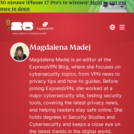
30 nieuwe iPhone 17 Pro's te winnen!
Meld je aan om
mee te doen
Magdalena Madej
Magdalena Madej is an editor at the
ExpressVPN Blog, where she focuses on
cybersecurity topics, from VPN news to
privacy tips and how-to guides. Before
joining ExpressVPN, she worked at a
major cybersecurity site, testing security
tools, covering the latest privacy news,
and helping readers stay safe online. She
holds degrees in Security Studies and
Cybersecurity and keeps a close eye on
the latest trends in the digital world.