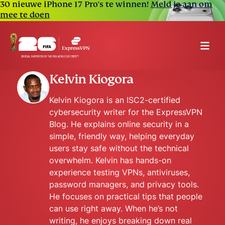
30 nieuwe iPhone 17 Pro's te winnen!
Meld je aan om
mee te doen
Kelvin Kiogora
Kelvin Kiogora is an ISC2-certified
cybersecurity writer for the ExpressVPN
Blog. He explains online security in a
simple, friendly way, helping everyday
users stay safe without the technical
overwhelm. Kelvin has hands-on
experience testing VPNs, antiviruses,
password managers, and privacy tools.
He focuses on practical tips that people
can use right away. When he’s not
writing, he enjoys breaking down real