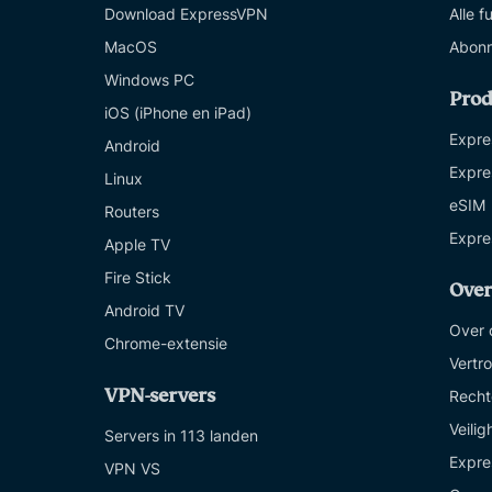
Download ExpressVPN
Alle f
MacOS
Abonn
Windows PC
Pro
iOS (iPhone en iPad)
Expre
Android
Expre
Linux
eSIM
Routers
Expre
Apple TV
Fire Stick
Over
Android TV
Over 
Chrome-extensie
Vertr
VPN-servers
Recht
Veilig
Servers in 113 landen
Expre
VPN VS