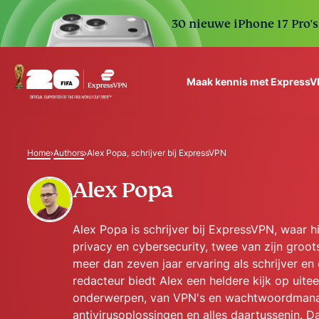
30 nieuwe iPhone 17 Pro'
Maak kennis met Express
ExpressVPN for Teams
VPN protection for grow
Home
Authors
Alex Popa, schrijver bij ExpressVPN
to deploy, simple to man
scale.
Alex Popa
Alex Popa is schrijver bij ExpressVPN, waar hij
privacy en cybersecurity, twee van zijn groot
meer dan zeven jaar ervaring als schrijver en 
redacteur biedt Alex een heldere kijk op uit
onderwerpen, van VPN's en wachtwoordmana
antivirusoplossingen en alles daartussenin. Da