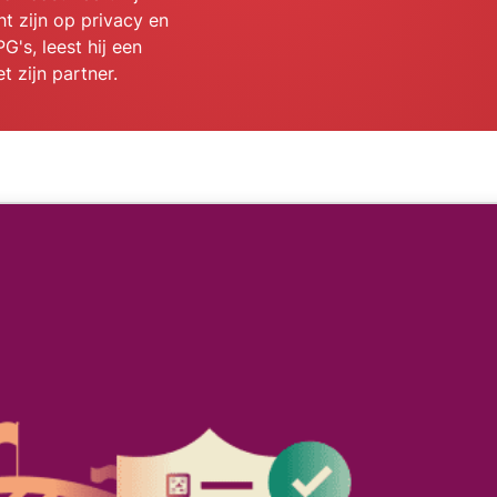
confidential
ht zijn op privacy en
en meer.
computing en
G's, leest hij een
ontworpen
 zijn partner.
met privacy
als
uitgangspunt.
Identity Defender
Krachtig pakket met
tools voor
identiteitsbescherming,
bewaking en
gegevensverwijdering