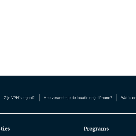
Zijn VPN's legaal?
Hoe verander je de locatie op je iPhone?
Wat is e
ties
Programs