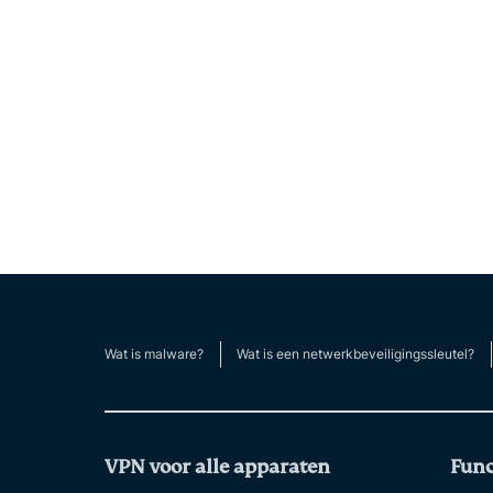
Wat is malware?
Wat is een netwerkbeveiligingssleutel?
VPN voor alle apparaten
Func