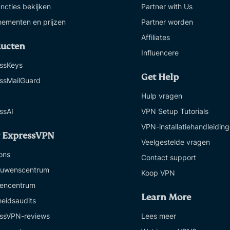
uncties bekijken
Partner with Us
ementen en prijzen
Partner worden
Affiliates
ducten
Influencere
ssKeys
Get Help
ssMailGuard
Hulp vragen
ssAI
VPN Setup Tutorials
VPN-installatiehandleidin
 ExpressVPN
Veelgestelde vragen
ons
Contact support
ouwenscentrum
Koop VPN
encentrum
Learn More
heidsaudits
ssVPN-reviews
Lees meer