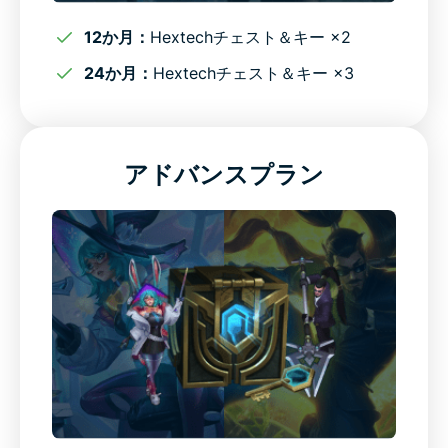
12か月：
Hextechチェスト＆キー ×2
League of Legendsを最高のパフォーマンスでプレイ
24か月：
Hextechチェスト＆キー ×3
実際のゲーム環境でも安定したパフォーマンス
アドバンスプラン
外出先でもLeague of Legendsを快適にプレイ
どのネットワークでも安全にLeague of Legendsをプ
レイ
ExpressVPN対応デバイス
高評価ユーザーのレビュー