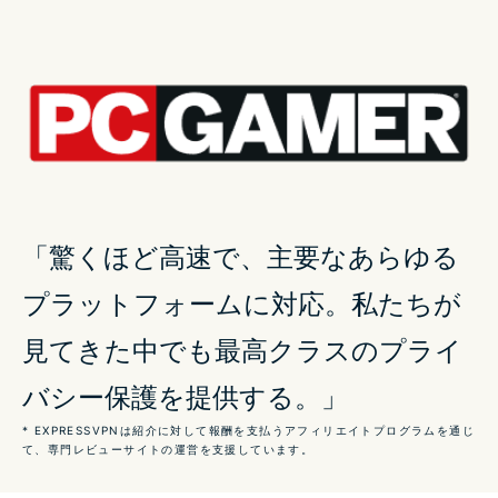
リーグ・オブ・レジェンド対応 VPNの使い方
リーグ・オブ・レジェンドをプレイするのに VPNが
必要な理由
リーグ・オブ・レジェンドでVPNがpingを低減する方
法
「驚くほど高速で、主要なあらゆる
ExpressVPNが最高の リーグ・オブ・レジェンド対応
プラットフォームに対応。私たちが
VPNである理由
見てきた中でも最高クラスのプライ
バシー保護を提供する。」
ExpressVPNの サーバーネットワークで スキルショ
ットを 決めましょう
* EXPRESSVPNは紹介に対して報酬を支払うアフィリエイトプログラムを通じ
て、専門レビューサイトの運営を支援しています。
あらゆるゲーム機に リーグ・オブ・レジェンド対応