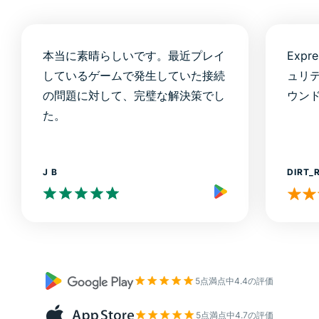
本当に素晴らしいです。最近プレイ
Exp
しているゲームで発生していた接続
ュリ
の問題に対して、完璧な解決策でし
ウンド
た。
J B
DIRT_
5点満点中4.4の評価
5点満点中4.7の評価