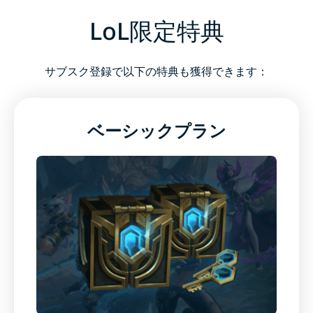
VPNを ダウンロード
LoL限定特典
リーグ・オブ・レジェンドとは？
サブスク登録で以下の特典も獲得できます：
よくある質問 (FAQ)： リーグ・オブ・レジェンドにつ
いて
ベーシックプラン
リーグ・オブ・レジェンドにVPNをお試しください
LoL限定特典
1つのサブスクリプションでセキュリティとゲーム内
特典を解放
ExpressVPNでLeague of Legendsをプレイする方法