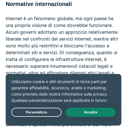
Normative internazionali
Internet è un fenomeno globale, ma ogni paese ha
una propria visione di come dovrebbe funzionare.
Alcuni governi adottano un approccio relativamente
liberale nei confronti dei servizi Internet, mentre altri
sono molto più restrittivi e bloccano l'accesso a
determinati siti e servizi. Di conseguenza, quando si
tratta di configurare le infrastrutture Internet, è
necessario superare innumerevoli ostacoli legali e
normativi, oltre ad affrontare dilemmi etici legati a
concetti quali la
neutralità della rete
e la
censura
.
Prestazioni variabili
Nonostante tutti i progressi compiuti nella moderna
Live Chat
tecnologia delle infrastrutture Internet e le velocità di
download e upload molto più elevate di cui molti