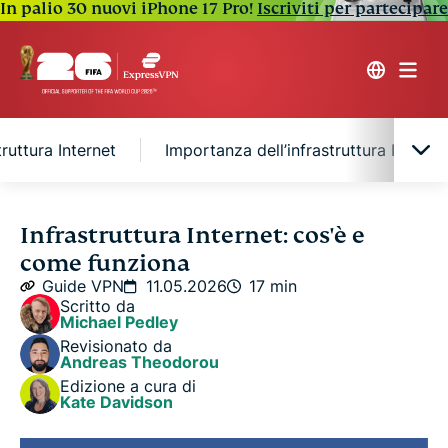
In palio 30 nuovi iPhone 17 Pro!
Iscriviti per partecipare
ruttura Internet
Importanza dell’infrastruttura Interne
Che cos’è l’infrastruttura Internet?
Infrastruttura Internet: cos'è e
come funziona
Componenti dell’infrastruttura Internet
Guide VPN
11.05.2026
17 min
Scritto da
Michael Pedley
Importanza dell’infrastruttura Internet
Revisionato da
Andreas Theodorou
Edizione a cura di
Sfide e futuro delle infrastrutture Internet
Kate Davidson