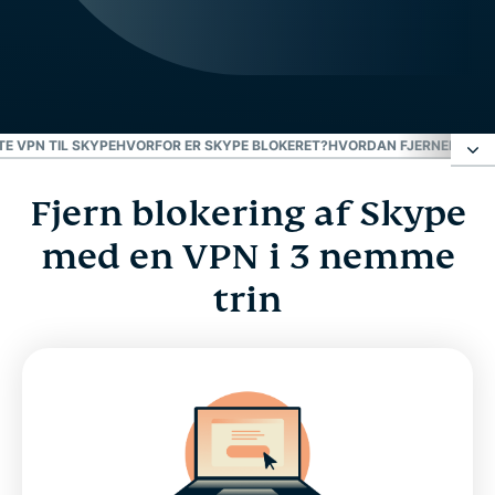
E VPN TIL SKYPE
HVORFOR ER SKYPE BLOKERET?
HVORDAN FJERNER EN V
Fjern blokering af Skype
Fjern blokering af Skype med en VPN i 3 nemme
trin
med en VPN i 3 nemme
trin
Den bedste VPN til Skype
Hvorfor er Skype blokeret?
Hvordan fjerner en VPN blokering af Skype?