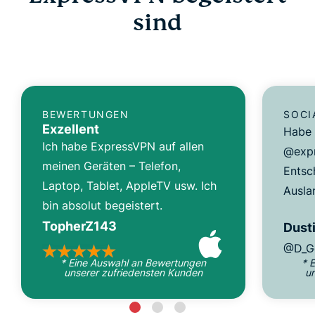
sind
BEWERTUNGEN
SOCI
Exzellent
Habe 
Ich habe ExpressVPN auf allen
@expr
meinen Geräten – Telefon,
Entsc
Laptop, Tablet, AppleTV usw. Ich
Ausla
bin absolut begeistert.
TopherZ143
Dusti
@D_G
* Eine Auswahl an Bewertungen
* 
unserer zufriedensten Kunden
u