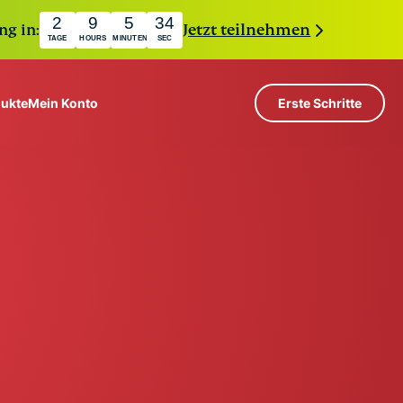
2
9
5
33
ng in:
Jetzt teilnehmen
TAGE
HOURS
MINUTEN
SEC
ukte
Mein Konto
Erste Schritte
?
Server in 113 Ländern
Intego
e
Hochgeschwindigkeits-VPN
Award-
N benutzt
VPN für Gaming
com
winning
lung erklärt
Über ExpressVPN
macOS
e
antivirus,
er
firewall,
n.
erhalten Sie Zugang zu einer schnell
system tools,
n Datenschutz- und Sicherheits-Tools. Sie
and more.
mmen, um Ihr digitales Leben zu verbessern.