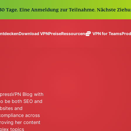
 30 Tage. Eine Anmeldung zur Teilnahme. Nächste Ziehu
Download VPN
Preise
VPN for Teams
Prod
entdecken
Ressourcen
ExpressVPN
ExpressMailGuard
Branchenweit
Get fast, secure
Privater E-Mail-
führendes,
No-Logs-Richtlinie
Windows
Was ist ein VPN
NEU
ing teams. Easy
Weiterleitungs-
ultraschnelles
Auf mehreren Geräten nutzen
MacOS
VPN für Neuling
NEU
age, built to
Service, um Ihren
VPN mit
Sicher auf Online-Services zugreifen
Linux
Wie man ein VP
NEU
Posteingang und Ihre
holiday.
sicheren
Alle Funktionen kennenlernen
VPN-Verschlüsse
Identität zu
eSIM
Servern in 113
schützen.
Kostenlos
Ländern.
eSIM in üb
ExpressVPN Blog with
ExpressKeys
ExpressAI
150 Länder
Mit einem Abonnement 
 to be both SEO and
Sichere
Die erste Verbraucher-
wachsenden Palette vo
Passwort-
KI, die auf
bsites and
Verwaltung,
vertraulicher
arbeiten nahtlos zusa
 compliance across
Multi-Faktor-
Datenverarbeitung für
proving her content
Authentifizierung
datenschutzorientierte
Alle Produkte ansehen
plex topics