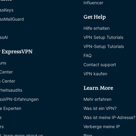
Influencer
ssKeys
Get Help
ssMailGuard
Hilfe erhalten
ssAI
VPN Setup Tutorials
VPN-Setup Tutorials
 ExpressVPN
FAQ
uns
Contact support
 Center
VPN kaufen
s Center
Learn More
rheitsaudits
ssVPN-Erfahrungen
Mehr erfahren
e Experten
Was ist ein VPN?
e
Was ist meine IP-Adresse?
rs
Verberge meine IP
I, learn more about us
Blog