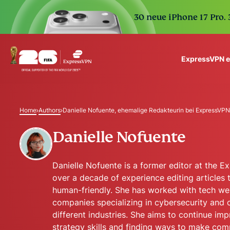
30 neue iPhone 17 Pro.
ExpressVPN 
ExpressVPN for Teams
VPN protection for grow
Home
Authors
Danielle Nofuente, ehemalige Redakteurin bei ExpressVPN
to deploy, simple to man
scale.
Danielle Nofuente
Danielle Nofuente is a former editor at the 
over a decade of experience editing articles
human-friendly. She has worked with tech we
companies specializing in cybersecurity and
different industries. She aims to continue im
strategy skills and finding ways to make com