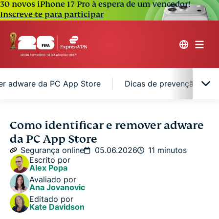
30 novos iPhone 17 Pro à espera de um vencedor!
Inscreve-te para participar
r adware da PC App Store
Dicas de prevenção para
Entendendo o adware da PC App Store
Como identificar e remover adware
da PC App Store
Como remover adware da PC App Store
Segurança online
05.06.2026
11 minutos
Escrito por
Alex Popa
Dicas de prevenção para adware da PC App Store
Avaliado por
Ana Jovanovic
Editado por
Perguntas frequentes
Kate Davidson