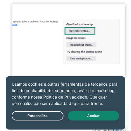
Microsoft Edge
Selecione o menu do Microsoft Edge, clique em
Extensions
(Extensões)
e selecione
Manage
extensions
(Gerenciar extensões)
.
Live Chat