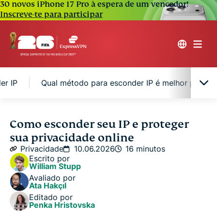
30 novos iPhone 17 Pro à espera de um vencedor!
Inscreve-te para participar
er IP
Qual método para esconder IP é melhor para v
O que é endereço IP e por que ele é importante?
Como esconder seu IP e proteger
sua privacidade online
Por que você pode querer camuflar IP
Privacidade
10.06.2026
16 minutos
Escrito por
William Stupp
5 métodos comprovados para esconder IP
Avaliado por
Ata Hakçıl
Editado por
Qual método para esconder IP é melhor para
Penka Hristovska
você?