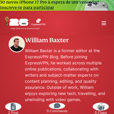
30 novos iPhone 17 Pro à espera de um vencedor!
Inscreve-te para participar
William Baxter
William Baxter is a former editor at the
ExpressVPN Blog. Before joining
ExpressVPN, he worked across multiple
online publications, collaborating with
writers and subject-matter experts on
content planning, editing, and quality
assurance. Outside of work, William
enjoys exploring new tech, travelling, and
unwinding with video games.
0 Comments
2 Post
0 Claps