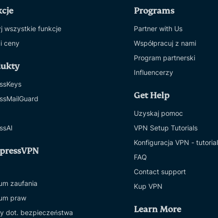
cje
Programs
j wszystkie funkcje
Partner with Us
 i ceny
Współpracuj z nami
Program partnerski
dukty
Influencerzy
ssKeys
Get Help
ssMailGuard
Uzyskaj pomoc
ssAI
VPN Setup Tutorials
Konfiguracja VPN - tutoria
xpressVPN
FAQ
Contact support
um zaufania
Kup VPN
um praw
Learn More
y dot. bezpieczeństwa