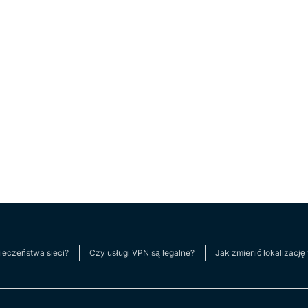
pieczeństwa sieci?
Czy usługi VPN są legalne?
Jak zmienić lokalizację