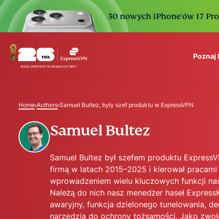
30 nowych iPhone'ów 17 Pro. 
Poznaj
ExpressVPN for Teams
VPN protection for grow
Home
Authors
Samuel Bultez, były szef produktu w ExpressVPN
to deploy, simple to man
scale.
Samuel Bultez
Samuel Bultez był szefem produktu ExpressV
firmą w latach 2015–2025 i kierował pracami
wprowadzeniem wielu kluczowych funkcji na
Należą do nich nasz menedżer haseł Express
awaryjny, funkcja dzielonego tunelowania, d
narzędzia do ochrony tożsamości. Jako zwo