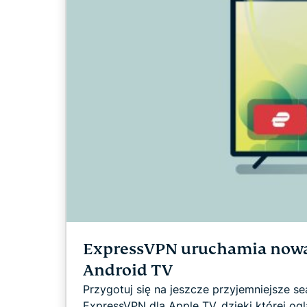
ExpressVPN uruchamia nową a
Android TV
Przygotuj się na jeszcze przyjemniejsze s
ExpressVPN dla Apple TV, dzięki której oglą