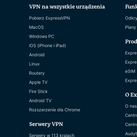
VPN na wszystkie urządzenia
Funk
Pobierz ExpressVPN
Odkry
MacOS
Plany
Windows PC
Pro
iOS (iPhone i iPad)
Expre
Android
Expre
Linux
eSIM
Routery
Expre
Apple TV
Fire Stick
O E
Android TV
O nas
Rozszerzenie dla Chrome
Centr
Serwery VPN
Centr
Audyt
Serwery w 113 krajach