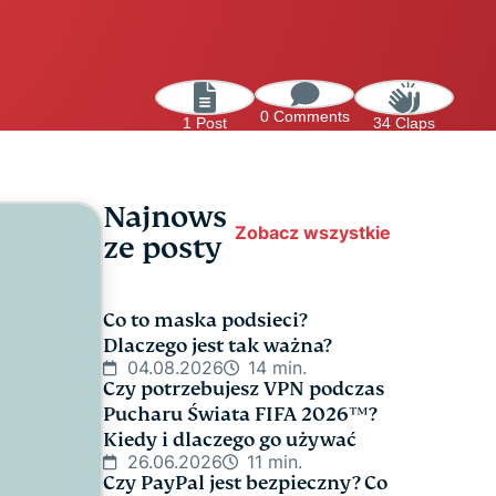
0 Comments
1 Post
34 Claps
Najnows
Zobacz wszystkie
ze posty
Co to maska podsieci?
Dlaczego jest tak ważna?
04.08.2026
14 min.
Czy potrzebujesz VPN podczas
Pucharu Świata FIFA 2026™?
Kiedy i dlaczego go używać
26.06.2026
11 min.
Czy PayPal jest bezpieczny? Co