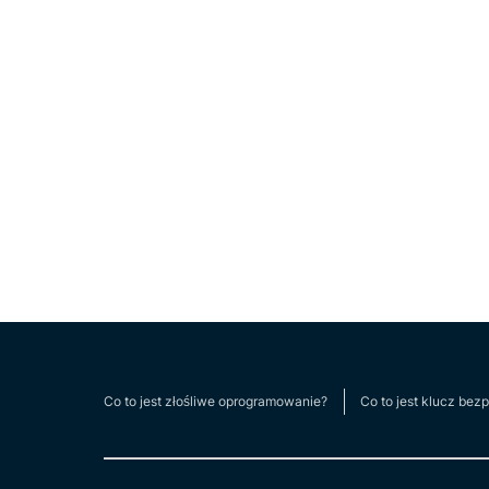
Co to jest złośliwe oprogramowanie?
Co to jest klucz bez