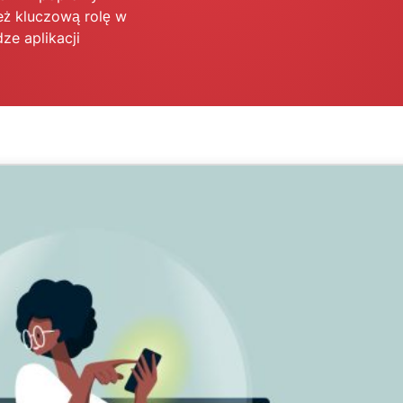
oparta na
eż kluczową rolę w
hasłami,
poufnym
uwierzytelnianie
ze aplikacji
przetwarzaniu
wieloskładnikowe
danych,
i nie tylko.
zapewniająca
inteligencję
opartą na
prywatności.
Identity
Defender
Potężny
zestaw
narzędzi do
ochrony
tożsamości,
monitorowania
i usuwania
danych