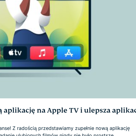
plikację na Apple TV i ulepsza aplikac
eanse! Z radością przedstawiamy zupełnie nową aplikację
danie ulubionych filmów nigdy nie było prostsze. ...